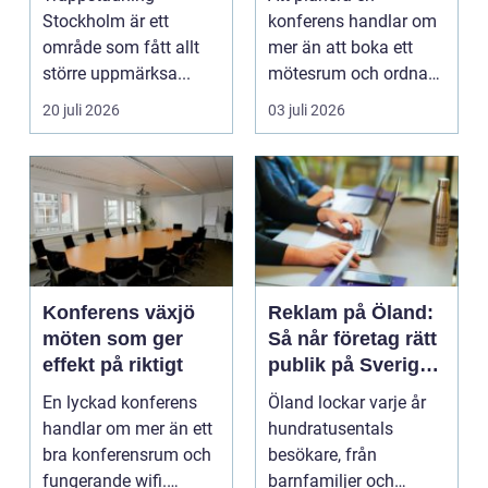
boendemiljöer
Stockholm är ett
konferens handlar om
område som fått allt
mer än att boka ett
större uppmärksa...
mötesrum och ordna
fika. För många
20 juli 2026
03 juli 2026
företag h...
Konferens växjö
Reklam på Öland:
möten som ger
Så når företag rätt
effekt på riktigt
publik på Sveriges
solsäkraste ö
En lyckad konferens
Öland lockar varje år
handlar om mer än ett
hundratusentals
bra konferensrum och
besökare, från
fungerande wifi.
barnfamiljer och