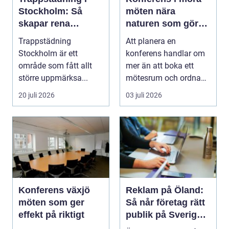
Stockholm: Så
möten nära
skapar rena
naturen som gör
trapphus tryggare
skillnad
Trappstädning
Att planera en
boendemiljöer
Stockholm är ett
konferens handlar om
område som fått allt
mer än att boka ett
större uppmärksa...
mötesrum och ordna
fika. För många företag
20 juli 2026
03 juli 2026
h...
Konferens växjö
Reklam på Öland:
möten som ger
Så når företag rätt
effekt på riktigt
publik på Sveriges
solsäkraste ö