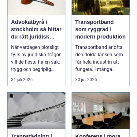
Advokatbyrå i
Transportband
stockholm så hittar
som ryggrad i
du rätt juridisk
modern produktion
hjälp
När vardagen plötsligt
Transportband är ofta
fylls av juridiska frågor
den dolda länken som
vill de flesta ha en sak:
får hela industrin att
trygg och begriplig
fungera. I många
hjälp...
fabriker, termina...
31 juli 2026
30 juli 2026
Trappstädning i
Konferens i mora