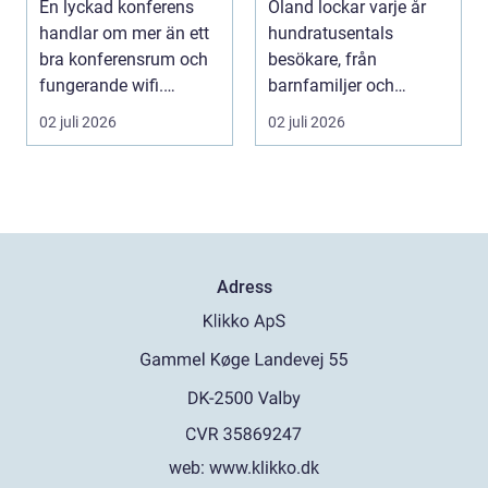
En lyckad konferens
Öland lockar varje år
handlar om mer än ett
hundratusentals
bra konferensrum och
besökare, från
fungerande wifi.
barnfamiljer och
Företag som planerar...
natur&au...
02 juli 2026
02 juli 2026
Adress
web:
www.klikko.dk