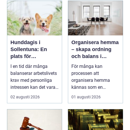
Hunddagis i
Organisera hemma
Sollentuna: En
– skapa ordning
plats för
och balans i
välmående och
vardagen
I en tid där många
För många kan
gemenskap
balanserar arbetslivets
processen att
krav med personliga
organisera hemma
intressen kan det vara
kännas som en
en ...
överväldigande ...
02 augusti 2026
01 augusti 2026