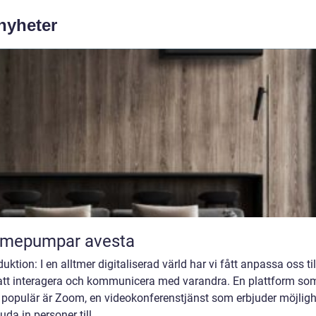
 nyheter
rmepumpar avesta
duktion: I en alltmer digitaliserad värld har vi fått anpassa oss ti
 att interagera och kommunicera med varandra. En plattform so
t populär är Zoom, en videokonferenstjänst som erbjuder möjlig
juda in personer till...