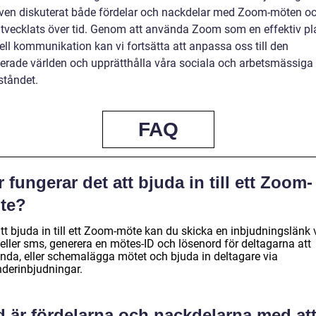
även diskuterat både fördelar och nackdelar med Zoom-möten oc
utvecklats över tid. Genom att använda Zoom som en effektiv pl
uell kommunikation kan vi fortsätta att anpassa oss till den
iserade världen och upprätthålla våra sociala och arbetsmässiga
ståndet.
FAQ
 fungerar det att bjuda in till ett Zoom-
te?
tt bjuda in till ett Zoom-möte kan du skicka en inbjudningslänk v
eller sms, generera en mötes-ID och lösenord för deltagarna att
nda, eller schemalägga mötet och bjuda in deltagare via
nderinbjudningar.
d är fördelarna och nackdelarna med at