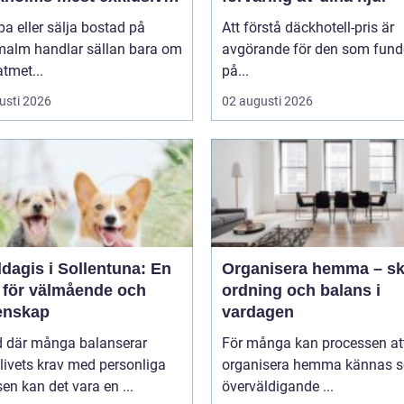
nad
pa eller sälja bostad på
Att förstå däckhotell-pris är
malm handlar sällan bara om
avgörande för den som fund
tmet...
på...
usti 2026
02 augusti 2026
dagis i Sollentuna: En
Organisera hemma – s
s för välmående och
ordning och balans i
nskap
vardagen
id där många balanserar
För många kan processen at
livets krav med personliga
organisera hemma kännas 
sen kan det vara en ...
överväldigande ...