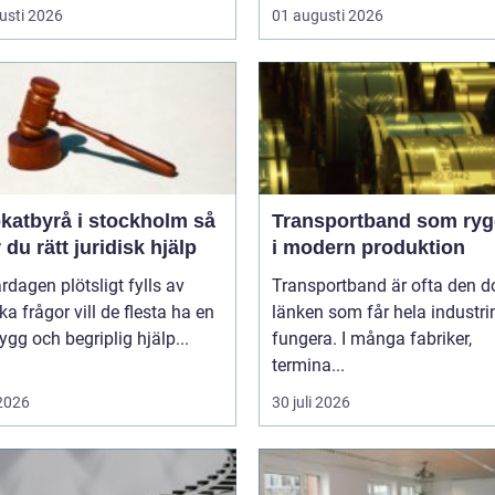
usti 2026
01 augusti 2026
atbyrå i stockholm så
Transportband som ryg
r du rätt juridisk hjälp
i modern produktion
rdagen plötsligt fylls av
Transportband är ofta den d
ska frågor vill de flesta ha en
länken som får hela industrin
rygg och begriplig hjälp...
fungera. I många fabriker,
termina...
 2026
30 juli 2026