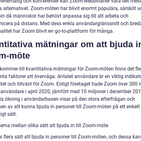
evenemang och konferenser kan Zoom-webbinarier vara det mes
 alternativet. Zoom-möten har blivit enormt populära, särskilt u
n då människor har behövt anpassa sig till att arbeta och
cera på distans. Med dess enkla användargränssnitt och bred
alitet har Zoom blivit en go-to-plattform för många.
titativa mätningar om att bjuda in 
m-möte
 kommer till kvantitativa mätningar för Zoom-möten finns det fle
nta faktorer att överväga. Antalet användare är en viktig indikat
itet och tillväxt för Zoom. Enligt företaget hade Zoom över 300 
 användare i april 2020, jämfört med 10 miljoner i december 201
a ökning i användarbasen visar på den stora efterfrågan och
sen av att kunna bjuda in personer till Zoom-möten på ett enkelt
igt sätt.
erna mellan olika sätt att bjuda in till Zoom-möte
s flera sätt att bjuda in personer till Zoom-möten, och dessa kan 