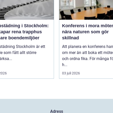
pstädning i Stockholm:
Konferens i mora möten
kapar rena trapphus
nära naturen som gör
gare boendemiljöer
skillnad
städning Stockholm är ett
Att planera en konferens han
 som fått allt större
om mer än att boka ett möt
rksa...
och ordna fika. För många f
h...
 2026
03 juli 2026
Adress