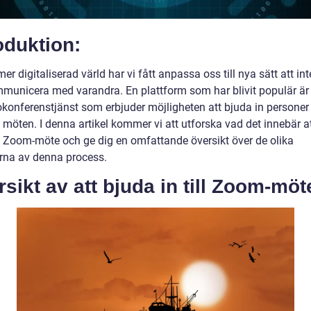
oduktion:
tmer digitaliserad värld har vi fått anpassa oss till nya sätt att in
municera med varandra. En plattform som har blivit populär ä
konferenstjänst som erbjuder möjligheten att bjuda in personer t
a möten. I denna artikel kommer vi att utforska vad det innebär a
ett Zoom-möte och ge dig en omfattande översikt över de olika
rna av denna process.
sikt av att bjuda in till Zoom-möt