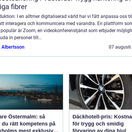
liga fibrer
duktion: I en alltmer digitaliserad värld har vi fått anpassa oss ti
 att interagera och kommunicera med varandra. En plattform so
t populär är Zoom, en videokonferenstjänst som erbjuder möjlig
juda in personer till...
a Albertsson
07 augusti
are Östermalm: så
Däckhotell-pris: Kostn
r du rätt kompetens på
för trygg och smidig
kholms mest exklusiva
förvaring av dina hjul