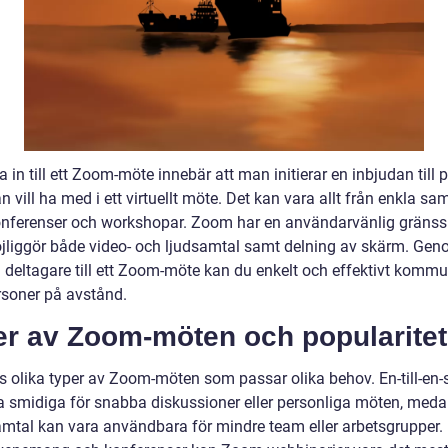
a in till ett Zoom-möte innebär att man initierar en inbjudan till 
vill ha med i ett virtuellt möte. Det kan vara allt från enkla samt
onferenser och workshopar. Zoom har en användarvänlig gränssn
liggör både video- och ljudsamtal samt delning av skärm. Gen
n deltagare till ett Zoom-möte kan du enkelt och effektivt komm
soner på avstånd.
er av Zoom-möten och popularitet
ns olika typer av Zoom-möten som passar olika behov. En-till-en
a smidiga för snabba diskussioner eller personliga möten, med
mtal kan vara användbara för mindre team eller arbetsgrupper.