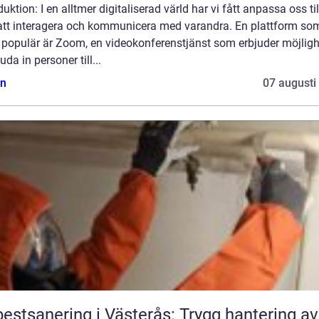
duktion: I en alltmer digitaliserad värld har vi fått anpassa oss ti
 att interagera och kommunicera med varandra. En plattform so
t populär är Zoom, en videokonferenstjänst som erbjuder möjlig
juda in personer till...
n
07 augusti
estsanering i Västerås: Trygg hantering av