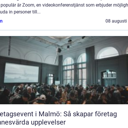
t populär är Zoom, en videokonferenstjänst som erbjuder möjlig
juda in personer till...
n
08 augusti
etagsevent i Malmö: Så skapar företag
nesvärda upplevelser