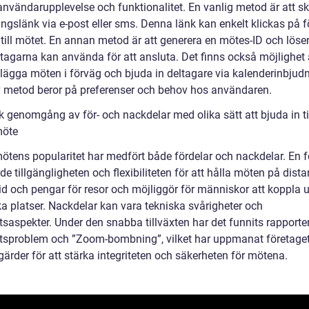
 användarupplevelse och funktionalitet. En vanlig metod är att s
ngslänk via e-post eller sms. Denna länk kan enkelt klickas på fö
 till mötet. En annan metod är att generera en mötes-ID och löse
tagarna kan använda för att ansluta. Det finns också möjlighet 
ägga möten i förväg och bjuda in deltagare via kalenderinbjudn
v metod beror på preferenser och behov hos användaren.
k genomgång av för- och nackdelar med olika sätt att bjuda in ti
öte
tens popularitet har medfört både fördelar och nackdelar. En f
e tillgängligheten och flexibiliteten för att hålla möten på dista
tid och pengar för resor och möjliggör för människor att koppla 
ka platser. Nackdelar kan vara tekniska svårigheter och
tsaspekter. Under den snabba tillväxten har det funnits rapport
tsproblem och ”Zoom-bombning”, vilket har uppmanat företaget
gärder för att stärka integriteten och säkerheten för mötena.