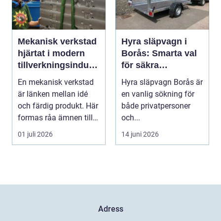
Mekanisk verkstad
Hyra släpvagn i
hjärtat i modern
Borås: Smarta val
tillverkningsindust
för säkra
ri
transporter
En mekanisk verkstad
Hyra släpvagn Borås är
är länken mellan idé
en vanlig sökning för
och färdig produkt. Här
både privatpersoner
formas råa ämnen till
och...
precisa mask...
01 juli 2026
14 juni 2026
Adress