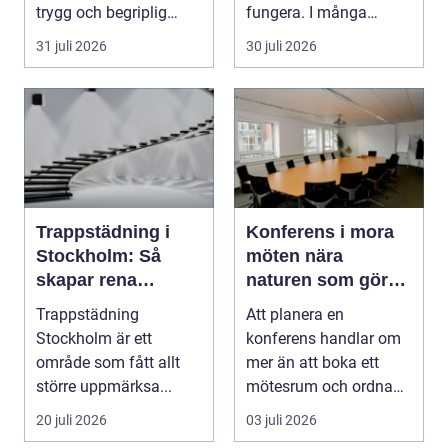
trygg och begriplig
fungera. I många
hjälp...
fabriker, termina...
31 juli 2026
30 juli 2026
Trappstädning i
Konferens i mora
Stockholm: Så
möten nära
skapar rena
naturen som gör
trapphus tryggare
skillnad
Trappstädning
Att planera en
boendemiljöer
Stockholm är ett
konferens handlar om
område som fått allt
mer än att boka ett
större uppmärksa...
mötesrum och ordna
fika. För många företag
20 juli 2026
03 juli 2026
h...