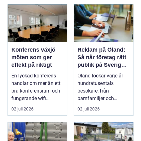
Konferens växjö
Reklam på Öland:
möten som ger
Så når företag rätt
effekt på riktigt
publik på Sveriges
solsäkraste ö
En lyckad konferens
Öland lockar varje år
handlar om mer än ett
hundratusentals
bra konferensrum och
besökare, från
fungerande wifi.
barnfamiljer och
Företag som planerar...
natur&au...
02 juli 2026
02 juli 2026