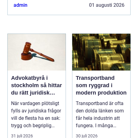
rökstopp...
admin
01 augusti 2026
Advokatbyrå i
Transportband
stockholm så hittar
som ryggrad i
du rätt juridisk
modern produktion
hjälp
När vardagen plötsligt
Transportband är ofta
fylls av juridiska frågor
den dolda länken som
vill de flesta ha en sak:
får hela industrin att
trygg och begriplig
fungera. I många
hjälp...
fabriker, termina...
31 juli 2026
30 juli 2026