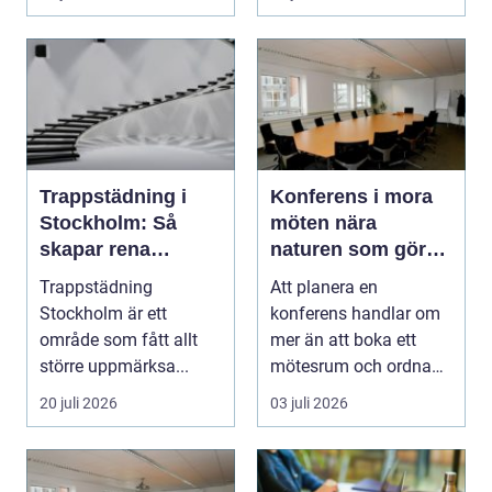
Trappstädning i
Konferens i mora
Stockholm: Så
möten nära
skapar rena
naturen som gör
trapphus tryggare
skillnad
Trappstädning
Att planera en
boendemiljöer
Stockholm är ett
konferens handlar om
område som fått allt
mer än att boka ett
större uppmärksa...
mötesrum och ordna
fika. För många företag
20 juli 2026
03 juli 2026
h...