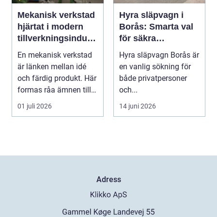
Mekanisk verkstad
Hyra släpvagn i
hjärtat i modern
Borås: Smarta val
tillverkningsindust
för säkra
ri
transporter
En mekanisk verkstad
Hyra släpvagn Borås är
är länken mellan idé
en vanlig sökning för
och färdig produkt. Här
både privatpersoner
formas råa ämnen till
och...
precisa mask...
01 juli 2026
14 juni 2026
Adress