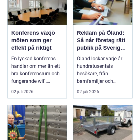
Konferens växjö
Reklam på Öland:
möten som ger
Så når företag rätt
effekt på riktigt
publik på Sveriges
solsäkraste ö
En lyckad konferens
Öland lockar varje år
handlar om mer än ett
hundratusentals
bra konferensrum och
besökare, från
fungerande wifi.
barnfamiljer och
Företag som planerar...
natur&au...
02 juli 2026
02 juli 2026