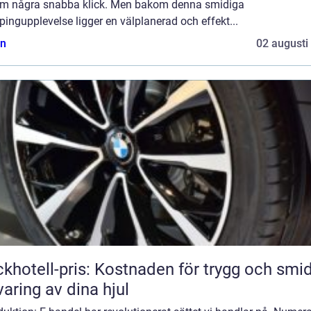
m några snabba klick. Men bakom denna smidiga
ingupplevelse ligger en välplanerad och effekt...
n
02 augusti
khotell-pris: Kostnaden för trygg och smi
varing av dina hjul