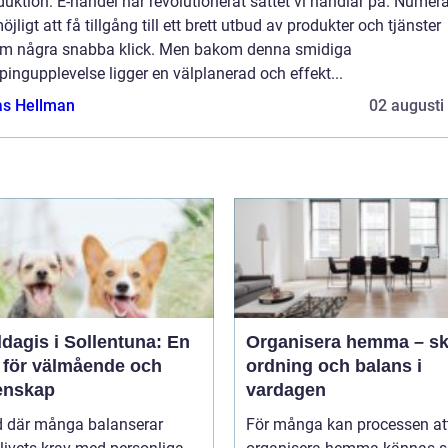
duktion: E-handel har revolutionerat sättet vi handlar på. Numera
öjligt att få tillgång till ett brett utbud av produkter och tjänster
m några snabba klick. Men bakom denna smidiga
ingupplevelse ligger en välplanerad och effekt...
as Hellman
02 augusti
dagis i Sollentuna: En
Organisera hemma – s
s för välmående och
ordning och balans i
nskap
vardagen
id där många balanserar
För många kan processen at