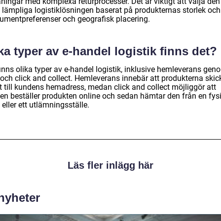
ningar med komplexa returprocesser. Det är viktigt att välja den
 lämpliga logistiklösningen baserat på produkternas storlek och 
umentpreferenser och geografisk placering.
ka typer av e-handel logistik finns det?
inns olika typer av e-handel logistik, inklusive hemleverans gen
 och click and collect. Hemleverans innebär att produkterna skic
t till kundens hemadress, medan click and collect möjliggör att
en beställer produkten online och sedan hämtar den från en fys
 eller ett utlämningsställe.
Läs fler inlägg här
 nyheter