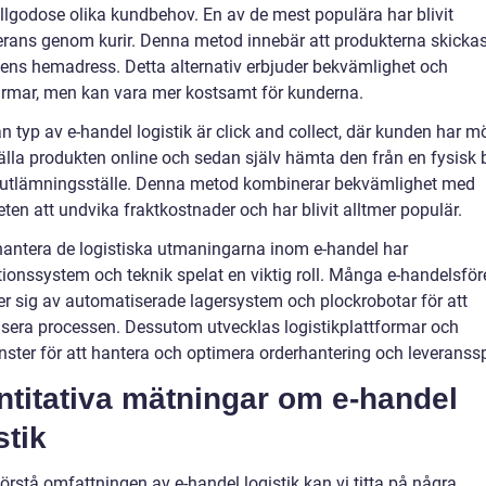
tillgodose olika kundbehov. En av de mest populära har blivit
rans genom kurir. Denna metod innebär att produkterna skickas
ndens hemadress. Detta alternativ erbjuder bekvämlighet och
rmar, men kan vara mer kostsamt för kunderna.
 typ av e-handel logistik är click and collect, där kunden har mö
tälla produkten online och sedan själv hämta den från en fysisk 
tt utlämningsställe. Denna metod kombinerar bekvämlighet med
ten att undvika fraktkostnader och har blivit alltmer populär.
 hantera de logistiska utmaningarna inom e-handel har
tionssystem och teknik spelat en viktig roll. Många e-handelsför
r sig av automatiserade lagersystem och plockrobotar för att
visera processen. Dessutom utvecklas logistikplattformar och
nster för att hantera och optimera orderhantering och leveranss
ntitativa mätningar om e-handel
stik
förstå omfattningen av e-handel logistik kan vi titta på några