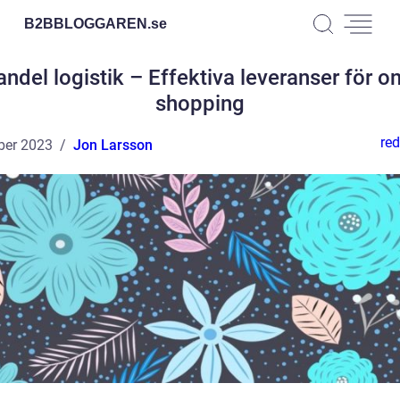
B2BBLOGGAREN.
se
andel logistik – Effektiva leveranser för on
shopping
red
ber 2023
Jon Larsson