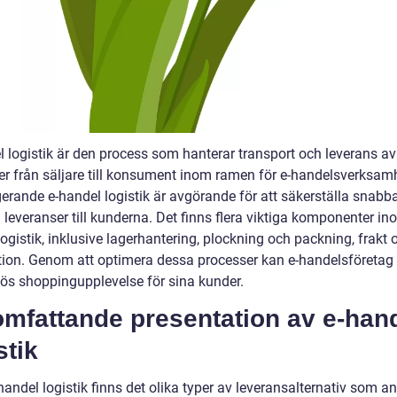
l logistik är den process som hanterar transport och leverans av
er från säljare till konsument inom ramen för e-handelsverksam
gerande e-handel logistik är avgörande för att säkerställa snabb
a leveranser till kunderna. Det finns flera viktiga komponenter in
ogistik, inklusive lagerhantering, plockning och packning, frakt 
ution. Genom att optimera dessa processer kan e-handelsföretag
ös shoppingupplevelse för sina kunder.
omfattande presentation av e-han
stik
handel logistik finns det olika typer av leveransalternativ som 