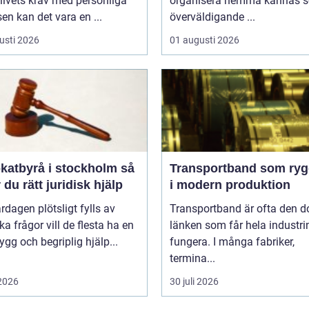
livets krav med personliga
organisera hemma kännas 
sen kan det vara en ...
överväldigande ...
usti 2026
01 augusti 2026
atbyrå i stockholm så
Transportband som ryg
r du rätt juridisk hjälp
i modern produktion
rdagen plötsligt fylls av
Transportband är ofta den d
ska frågor vill de flesta ha en
länken som får hela industrin
rygg och begriplig hjälp...
fungera. I många fabriker,
termina...
 2026
30 juli 2026