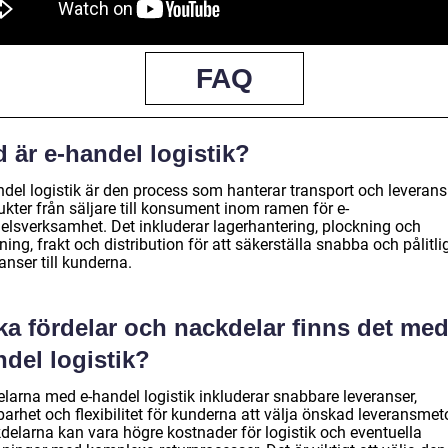
FAQ
 är e-handel logistik?
ndel logistik är den process som hanterar transport och leverans
kter från säljare till konsument inom ramen för e-
elsverksamhet. Det inkluderar lagerhantering, plockning och
ing, frakt och distribution för att säkerställa snabba och pålitli
anser till kunderna.
ka fördelar och nackdelar finns det med
del logistik?
elarna med e-handel logistik inkluderar snabbare leveranser,
arhet och flexibilitet för kunderna att välja önskad leveransmet
delarna kan vara högre kostnader för logistik och eventuella