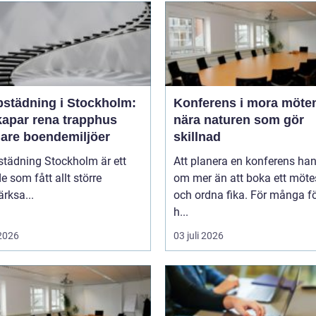
pstädning i Stockholm:
Konferens i mora möten
kapar rena trapphus
nära naturen som gör
gare boendemiljöer
skillnad
städning Stockholm är ett
Att planera en konferens han
 som fått allt större
om mer än att boka ett möt
rksa...
och ordna fika. För många f
h...
 2026
03 juli 2026