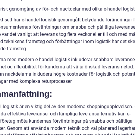
orisk genomgång av för- och nackdelar med olika e-handel logist
kt sett har e-handel logistik genomgått betydande förändringar f
nsumenternas förväntningar om snabba och pålitliga leveranse
 var det vanligt att leverans tog flera veckor eller till och med m
 teknikens framsteg och förbättringar inom logistik har det ske
de framsteg.
rna med modern e-handel logistik inkluderar snabbare leveranser
et och flexibilitet för kunderna att välja önskad leveransmetod.
an nackdelarna inkludera högre kostnader för logistik och potent
gar med komplexa returprocesser.
manfattning:
l logistik är en viktig del av den moderna shoppingupplevelsen
uda effektiva leveranser och lämpliga leveransalternativ kan e-
företag möta kundernas förväntningar på snabba och pålitliga
ser. Genom att använda modern teknik och väl planerad lagerha