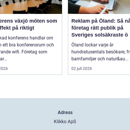
ns växjö möten som
Reklam på Öland: Så n
ffekt på riktigt
företag rätt publik på
Sveriges solsäkraste ö
ckad konferens handlar om
n ett bra konferensrum och
Öland lockar varje år
rande wifi. Företag som
hundratusentals besökare, f
r...
barnfamiljer och natur&au...
 2026
02 juli 2026
Adress