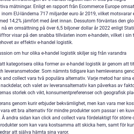
ativa mätningar. Enligt en rapport från Ecommerce Europe omsat
 inom EU-länderna 717 miljarder euro år 2019, vilket motsvarar 
med 14,2% jämfört med året innan. Dessutom förväntas den glo
nå en omsättning på över 6,5 biljoner dollar år 2022 enligt Stati
ffror visar på den snabba tillväxten inom e-handeln, vilket i sin 
ehovet av effektiv e-handel logistik.
ssion om hur olika e-handel logistik skiljer sig från varandra
 att kategorisera olika former av e-handel logistik är genom att ti
och leveransmetoder. Som nämnts tidigare kan hemleverans geno
k and collect vara två populära alternativ. Varje metod har sina
 nackdelar, och valet av leveransalternativ kan påverkas av fakt
ernas storlek och vikt, konsumentpreferenser och geografisk pla
rans genom kurir erbjuder bekvämlighet, men kan vara mer kos
vara ett bra alternativ för mindre produkter som passar i en kuve
 Å andra sidan kan click and collect vara fördelaktigt för större
produkter som kan vara kostsamma att skicka hem, samt för ku
drar att själva hämta sina varor.