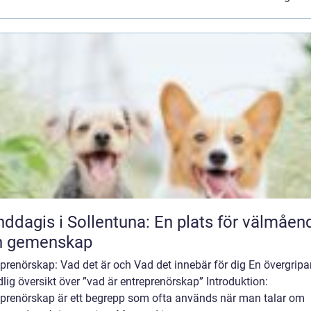
ddagis i Sollentuna: En plats för välmåen
h gemenskap
prenörskap: Vad det är och Vad det innebär för dig En övergripa
lig översikt över ”vad är entreprenörskap” Introduktion:
eprenörskap är ett begrepp som ofta används när man talar om