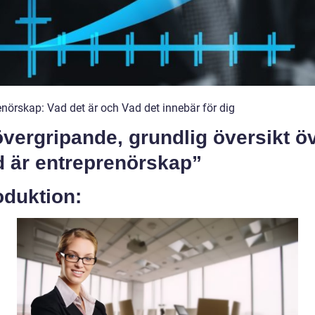
enörskap: Vad det är och Vad det innebär för dig
vergripande, grundlig översikt ö
d är entreprenörskap”
oduktion: