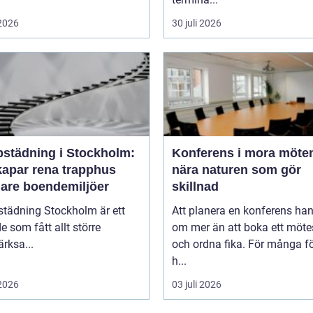
 2026
30 juli 2026
pstädning i Stockholm:
Konferens i mora möten
kapar rena trapphus
nära naturen som gör
gare boendemiljöer
skillnad
städning Stockholm är ett
Att planera en konferens han
 som fått allt större
om mer än att boka ett möt
rksa...
och ordna fika. För många f
h...
 2026
03 juli 2026