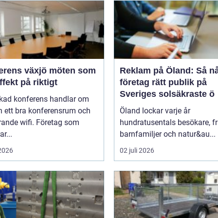
ns växjö möten som
Reklam på Öland: Så n
ffekt på riktigt
företag rätt publik på
Sveriges solsäkraste ö
ckad konferens handlar om
n ett bra konferensrum och
Öland lockar varje år
rande wifi. Företag som
hundratusentals besökare, f
r...
barnfamiljer och natur&au...
 2026
02 juli 2026