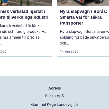
k verkstad hjärtat i
Hyra släpvagn i Borås:
n tillverkningsindustri
Smarta val för säkra
transporter
kanisk verkstad är länken
 idé och färdig produkt. Här
Hyra släpvagn Borås är en v
 råa ämnen till precisa
sökning för både privatpers
.
och...
 2026
14 juni 2026
Adress