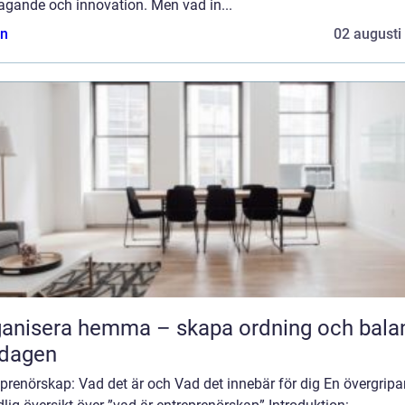
agande och innovation. Men vad in...
n
02 augusti
anisera hemma – skapa ordning och balan
rdagen
prenörskap: Vad det är och Vad det innebär för dig En övergripa