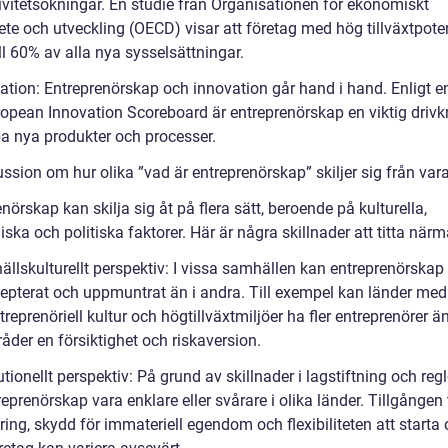
ivitetsökningar. En studie från Organisationen för ekonomiskt
te och utveckling (OECD) visar att företag med hög tillväxtpoten
ill 60% av alla nya sysselsättningar.
vation: Entreprenörskap och innovation går hand i hand. Enligt e
ropean Innovation Scoreboard är entreprenörskap en viktig drivkr
pa nya produkter och processer.
ssion om hur olika ”vad är entreprenörskap” skiljer sig från var
nörskap kan skilja sig åt på flera sätt, beroende på kulturella,
ka och politiska faktorer. Här är några skillnader att titta närm
ällskulturellt perspektiv: I vissa samhällen kan entreprenörskap
epterat och uppmuntrat än i andra. Till exempel kan länder med
treprenöriell kultur och högtillväxtmiljöer ha fler entreprenörer ä
råder en försiktighet och riskaversion.
tutionellt perspektiv: På grund av skillnader i lagstiftning och reg
eprenörskap vara enklare eller svårare i olika länder. Tillgången t
ring, skydd för immateriell egendom och flexibiliteten att starta