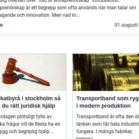
lig översikt över ”vad är entreprenörskap” Introduktion:
eprenörskap är ett begrepp som ofta används när man talar om
agande och innovation. Men vad in...
n
01 augusti
atbyrå i stockholm så
Transportband som ryg
r du rätt juridisk hjälp
i modern produktion
rdagen plötsligt fylls av
Transportband är ofta den d
ska frågor vill de flesta ha en
länken som får hela industrin
rygg och begriplig hjälp...
fungera. I många fabriker,
termina...