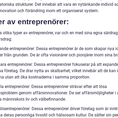
atoriska strukturer. Det innebär att vara en nytänkande individ 
innovation och förändring inom ett organiserat system.
r av entreprenörer:
ns olika typer av entreprenörer, var och en med sina egna särdra
rsdrag:
ande entreprenörer: Dessa entreprenörer är de som skapar nya i
r från grunden. De är ofta visionärer och pionjärer inom sina br
bara entreprenörer: Dessa entreprenörer fokuserar på att expand
a företag. De drar nytta av skalbarhet, vilket innebär att de kan
rna utan att öka kostnaderna i samma proportion.
la entreprenörer: Dessa entreprenörer strävar efter att lösa
sproblem genom affärsinnovationer. De ser affärsmöjligheter i 
ra människors liv och välbefinnande.
tilsentreprenörer: Dessa entreprenörer driver företag som är inri
a deras personliga livsstil och hälsosam kultur. De sätter sin pe