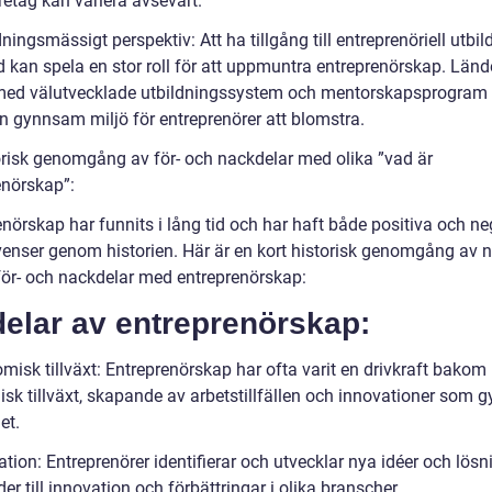
retag kan variera avsevärt.
dningsmässigt perspektiv: Att ha tillgång till entreprenöriell utbil
d kan spela en stor roll för att uppmuntra entreprenörskap. Länd
med välutvecklade utbildningssystem och mentorskapsprogram
n gynnsam miljö för entreprenörer att blomstra.
orisk genomgång av för- och nackdelar med olika ”vad är
enörskap”:
nörskap har funnits i lång tid och har haft både positiva och ne
enser genom historien. Här är en kort historisk genomgång av 
 för- och nackdelar med entreprenörskap:
delar av entreprenörskap:
misk tillväxt: Entreprenörskap har ofta varit en drivkraft bakom
sk tillväxt, skapande av arbetstillfällen och innovationer som 
et.
tion: Entreprenörer identifierar och utvecklar nya idéer och lösn
eder till innovation och förbättringar i olika branscher.