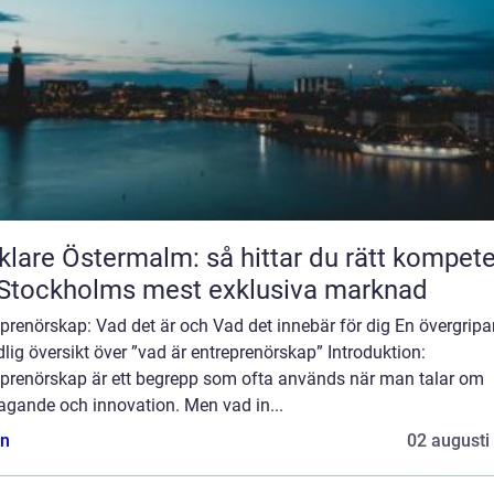
lare Östermalm: så hittar du rätt kompet
Stockholms mest exklusiva marknad
prenörskap: Vad det är och Vad det innebär för dig En övergripa
lig översikt över ”vad är entreprenörskap” Introduktion:
eprenörskap är ett begrepp som ofta används när man talar om
agande och innovation. Men vad in...
n
02 augusti