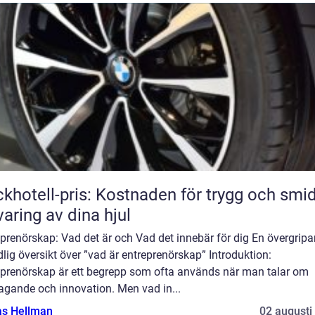
khotell-pris: Kostnaden för trygg och smi
varing av dina hjul
prenörskap: Vad det är och Vad det innebär för dig En övergripa
lig översikt över ”vad är entreprenörskap” Introduktion:
eprenörskap är ett begrepp som ofta används när man talar om
agande och innovation. Men vad in...
as Hellman
02 augusti