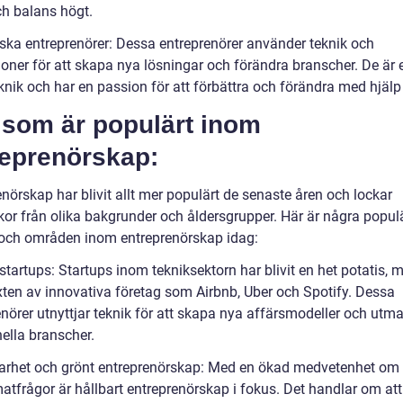
ch balans högt.
iska entreprenörer: Dessa entreprenörer använder teknik och
ioner för att skapa nya lösningar och förändra branscher. De är 
knik och har en passion för att förbättra och förändra med hjälp
 som är populärt inom
reprenörskap:
nörskap har blivit allt mer populärt de senaste åren och lockar
or från olika bakgrunder och åldersgrupper. Här är några popul
 och områden inom entreprenörskap idag:
startups: Startups inom tekniksektorn har blivit en het potatis, 
ten av innovativa företag som Airbnb, Uber och Spotify. Dessa
enörer utnyttjar teknik för att skapa nya affärsmodeller och utm
nella branscher.
barhet och grönt entreprenörskap: Med en ökad medvetenhet om 
atfrågor är hållbart entreprenörskap i fokus. Det handlar om att