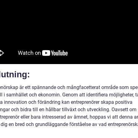
utning:
enörskap är ett spännande och mångfacetterat område som spe
oll i samhället och ekonomin. Genom att identifiera möjligheter, ta
va innovation och förändring kan entreprenörer skapa positiva
ngar och bidra till en hållbar tillväxt och utveckling. Oavsett om
treprenör eller bara intresserad av ämnet, hoppas vi att denna ar
t dig en bred och grundläggande förståelse av vad entreprenörs