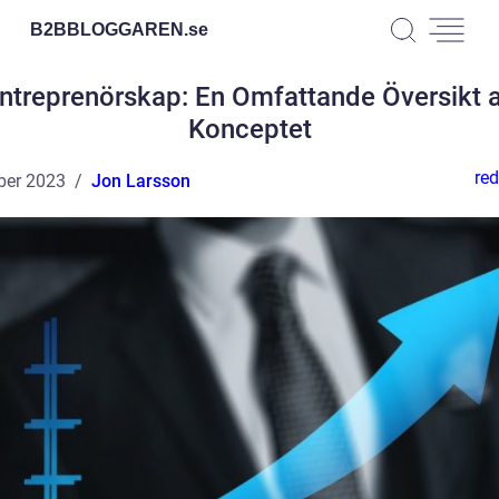
B2BBLOGGAREN.
se
ntreprenörskap: En Omfattande Översikt 
Konceptet
red
ber 2023
Jon Larsson