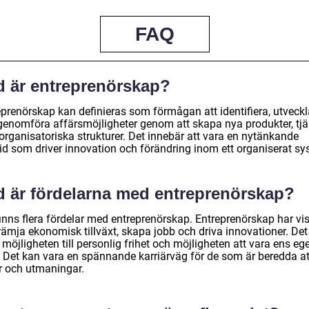
FAQ
d är entreprenörskap?
eprenörskap kan definieras som förmågan att identifiera, utveckl
genomföra affärsmöjligheter genom att skapa nya produkter, tjä
 organisatoriska strukturer. Det innebär att vara en nytänkande
vid som driver innovation och förändring inom ett organiserat sy
d är fördelarna med entreprenörskap?
finns flera fördelar med entreprenörskap. Entreprenörskap har vi
rämja ekonomisk tillväxt, skapa jobb och driva innovationer. Det
möjligheten till personlig frihet och möjligheten att vara ens eg
. Det kan vara en spännande karriärväg för de som är beredda at
er och utmaningar.