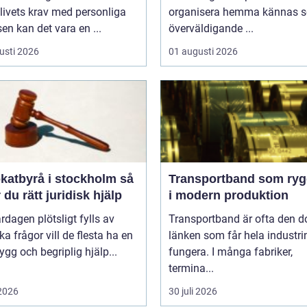
livets krav med personliga
organisera hemma kännas 
sen kan det vara en ...
överväldigande ...
usti 2026
01 augusti 2026
atbyrå i stockholm så
Transportband som ryg
r du rätt juridisk hjälp
i modern produktion
rdagen plötsligt fylls av
Transportband är ofta den d
ska frågor vill de flesta ha en
länken som får hela industrin
rygg och begriplig hjälp...
fungera. I många fabriker,
termina...
 2026
30 juli 2026