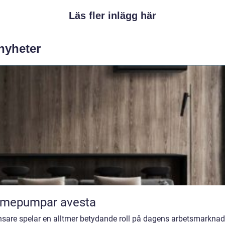
Läs fler inlägg här
 nyheter
rmepumpar avesta
nsare spelar en alltmer betydande roll på dagens arbetsmarknad