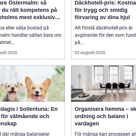
are Östermalm: så
Däckhotell-pris: Kostn
r du rätt kompetens på
för trygg och smidig
kholms mest exklusiva
förvaring av dina hjul
nad
pa eller sälja bostad på
Att förstå däckhotell-pris är
malm handlar sällan bara om
avgörande för den som fund
tmet...
på...
usti 2026
02 augusti 2026
dagis i Sollentuna: En
Organisera hemma – s
s för välmående och
ordning och balans i
nskap
vardagen
id där många balanserar
För många kan processen at