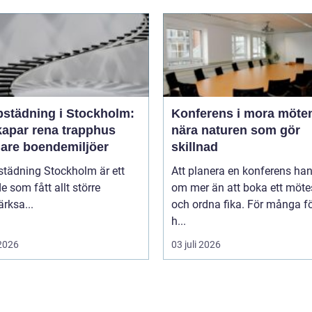
pstädning i Stockholm:
Konferens i mora möten
kapar rena trapphus
nära naturen som gör
gare boendemiljöer
skillnad
städning Stockholm är ett
Att planera en konferens han
 som fått allt större
om mer än att boka ett möt
rksa...
och ordna fika. För många f
h...
 2026
03 juli 2026