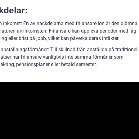
kdelar:
 inkomst: En av nackdelarna med frilansare lön är den ojämna
naturen av inkomsten. Frilansare kan uppleva perioder med låg
ng eller brist på jobb, vilket kan påverka deras intäkter.
anställningsförmåner: Till skillnad från anställda på traditionel
latser har frilansare vanligtvis inte samma förmåner som
äkring, pensionsplaner eller betald semester.