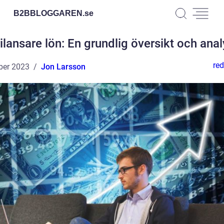
B2BBLOGGAREN.
se
ilansare lön: En grundlig översikt och ana
red
ber 2023
Jon Larsson