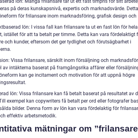
serad lön: Många frilansare tar ut ett fast timpris för sitt arbete,
eras på deras kunskapsnivå, expertis och marknadsvärde. Detta
löneform för frilansare inom marknadsföring, grafisk design och 
ktbaserad lön: I vissa fall kan frilansare ta ut en fast lön för hela
t, istället för att ta betalt per timme. Detta kan vara fördelaktigt
re och kunder, eftersom det ger tydlighet och förutsägbarhet i
erna.
sion: Vissa frilansare, särskilt inom försäljning och marknadsför
l av intäkterna baserat på framgångsrika affärer eller försäljnin
öneform kan ge incitament och motivation för att uppnå högre
ingsresultat.
erad lön: Vissa frilansare kan få betalt baserat på resultatet av 
Till exempel kan copywriters få betalt per ord eller fotografer ba
sålda bilder. Denna form av lön kan vara fördelaktig för frilans
ch effektiv arbetsmetodik.
titativa mätningar om ”frilansare