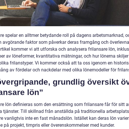
are spelar en alltmer betydande roll på dagens arbetsmarknad, o
en avgörande faktor som påverkar deras framgång och överlevna
tikel kommer vi att utforska och analysera frilansare lön, inklus
per av löneformer, kvantitativa mätningar, och hur lönerna skiljer
lika frilanstyper. Vi kommer också att ta oss igenom en historis
ng av fördelar och nackdelar med olika lönemodeller för frilan
vergripande, grundlig översikt ö
lansare lön”
re lön definieras som den ersättning som frilansare får för sitt a
na tjänster. Till skillnad från anställda på traditionella arbetsplats
re vanligtvis inte en fast månadslön. Istället kan deras lön varie
e på projekt, timpris eller överenskommelser med kunder.