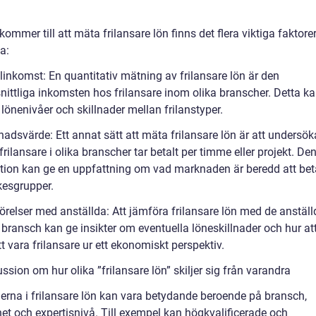
kommer till att mäta frilansare lön finns det flera viktiga faktorer
a:
linkomst: En quantitativ mätning av frilansare lön är den
ittliga inkomsten hos frilansare inom olika branscher. Detta ka
i lönenivåer och skillnader mellan frilanstyper.
adsvärde: Ett annat sätt att mäta frilansare lön är att undersök
rilansare i olika branscher tar betalt per timme eller projekt. De
tion kan ge en uppfattning om vad marknaden är beredd att bet
kesgrupper.
örelser med anställda: Att jämföra frilansare lön med de anstäl
ransch kan ge insikter om eventuella löneskillnader och hur att
tt vara frilansare ur ett ekonomiskt perspektiv.
ssion om hur olika ”frilansare lön” skiljer sig från varandra
derna i frilansare lön kan vara betydande beroende på bransch,
het och expertisnivå. Till exempel kan högkvalificerade och