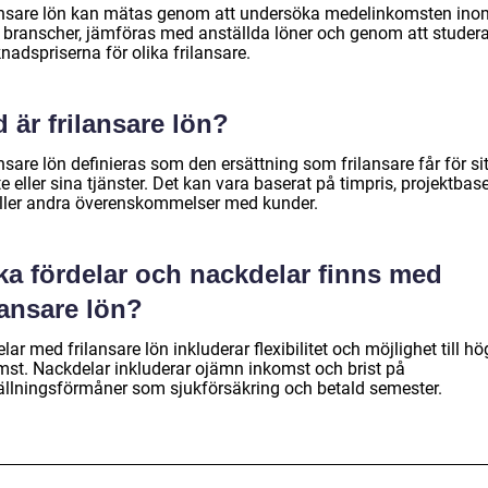
ansare lön kan mätas genom att undersöka medelinkomsten ino
a branscher, jämföras med anställda löner och genom att studer
adspriserna för olika frilansare.
 är frilansare lön?
nsare lön definieras som den ersättning som frilansare får för sit
e eller sina tjänster. Det kan vara baserat på timpris, projektbas
eller andra överenskommelser med kunder.
ka fördelar och nackdelar finns med
lansare lön?
lar med frilansare lön inkluderar flexibilitet och möjlighet till hö
mst. Nackdelar inkluderar ojämn inkomst och brist på
ällningsförmåner som sjukförsäkring och betald semester.