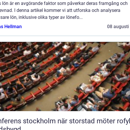
s lön är en avgörande faktor som påverkar deras framgång och
evnad. I denna artikel kommer vi att utforska och analysera
nsare lön, inklusive olika typer av lönefo...
as Hellman
08 augusti
ns stockholm när storstad möter rofylld
ndsbygd