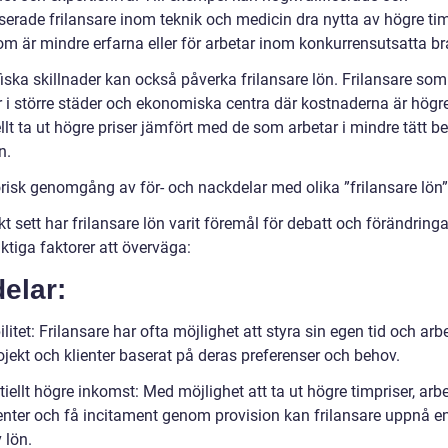
serade frilansare inom teknik och medicin dra nytta av högre tim
om är mindre erfarna eller för arbetar inom konkurrensutsatta br
iska skillnader kan också påverka frilansare lön. Frilansare som
r i större städer och ekonomiska centra där kostnaderna är högr
llt ta ut högre priser jämfört med de som arbetar i mindre tätt b
n.
orisk genomgång av för- och nackdelar med olika ”frilansare lön”
kt sett har frilansare lön varit föremål för debatt och förändringa
ktiga faktorer att överväga:
elar:
ilitet: Frilansare har ofta möjlighet att styra sin egen tid och ar
ojekt och klienter baserat på deras preferenser och behov.
iellt högre inkomst: Med möjlighet att ta ut högre timpriser, ar
lienter och få incitament genom provision kan frilansare uppnå e
v lön.