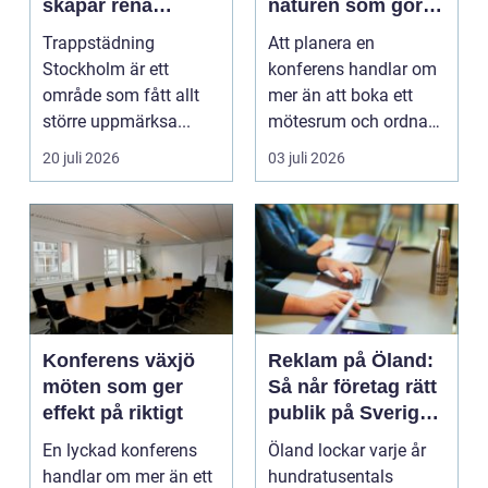
skapar rena
naturen som gör
trapphus tryggare
skillnad
Trappstädning
Att planera en
boendemiljöer
Stockholm är ett
konferens handlar om
område som fått allt
mer än att boka ett
större uppmärksa...
mötesrum och ordna
fika. För många
20 juli 2026
03 juli 2026
företag h...
Konferens växjö
Reklam på Öland:
möten som ger
Så når företag rätt
effekt på riktigt
publik på Sveriges
solsäkraste ö
En lyckad konferens
Öland lockar varje år
handlar om mer än ett
hundratusentals