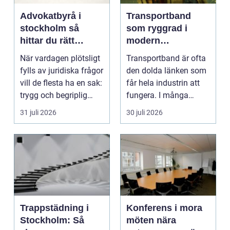
Advokatbyrå i
Transportband
stockholm så
som ryggrad i
hittar du rätt
modern
juridisk hjälp
produktion
När vardagen plötsligt
Transportband är ofta
fylls av juridiska frågor
den dolda länken som
vill de flesta ha en sak:
får hela industrin att
trygg och begriplig
fungera. I många
hjälp...
fabriker, termina...
31 juli 2026
30 juli 2026
Trappstädning i
Konferens i mora
Stockholm: Så
möten nära