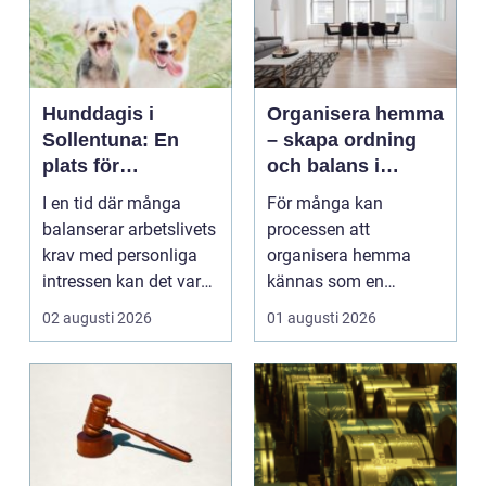
Hunddagis i
Organisera hemma
Sollentuna: En
– skapa ordning
plats för
och balans i
välmående och
vardagen
I en tid där många
För många kan
gemenskap
balanserar arbetslivets
processen att
krav med personliga
organisera hemma
intressen kan det vara
kännas som en
en ...
överväldigande ...
02 augusti 2026
01 augusti 2026