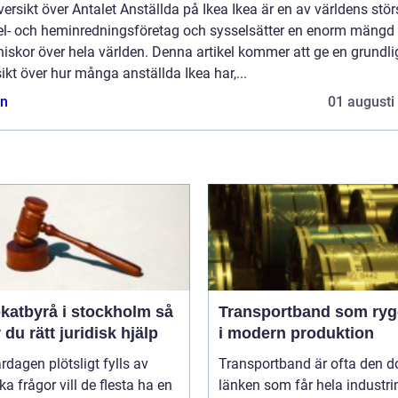
ersikt över Antalet Anställda på Ikea Ikea är en av världens stör
l- och heminredningsföretag och sysselsätter en enorm mängd
skor över hela världen. Denna artikel kommer att ge en grundli
ikt över hur många anställda Ikea har,...
n
01 augusti
atbyrå i stockholm så
Transportband som ryg
r du rätt juridisk hjälp
i modern produktion
rdagen plötsligt fylls av
Transportband är ofta den d
ska frågor vill de flesta ha en
länken som får hela industrin