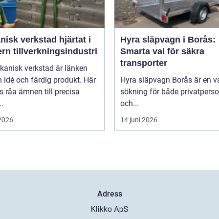
k verkstad hjärtat i
Hyra släpvagn i Borås:
n tillverkningsindustri
Smarta val för säkra
transporter
kanisk verkstad är länken
 idé och färdig produkt. Här
Hyra släpvagn Borås är en v
 råa ämnen till precisa
sökning för både privatpers
.
och...
 2026
14 juni 2026
Adress