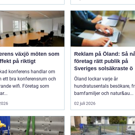
ns växjö möten som
Reklam på Öland: Så n
ffekt på riktigt
företag rätt publik på
Sveriges solsäkraste ö
ckad konferens handlar om
n ett bra konferensrum och
Öland lockar varje år
rande wifi. Företag som
hundratusentals besökare, f
r...
barnfamiljer och natur&au...
 2026
02 juli 2026