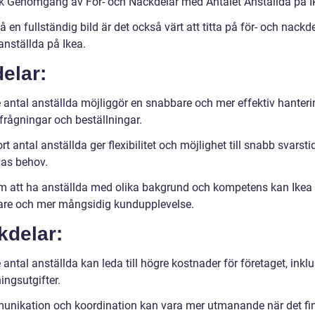
sk Genomgång av För- och Nackdelar med Antalet Anställda på I
få en fullständig bild är det också värt att titta på för- och nack
anställda på Ikea.
elar:
e antal anställda möjliggör en snabbare och mer effektiv hanteri
frågningar och beställningar.
ort antal anställda ger flexibilitet och möjlighet till snabb svarsti
as behov.
 att ha anställda med olika bakgrund och kompetens kan Ikea
are och mer mångsidig kundupplevelse.
kdelar:
 antal anställda kan leda till högre kostnader för företaget, inklu
ingsutgifter.
nikation och koordination kan vara mer utmanande när det fi