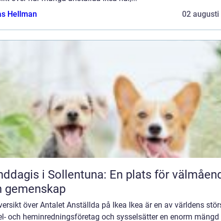
as Hellman
02 augusti
ddagis i Sollentuna: En plats för välmåen
h gemenskap
ersikt över Antalet Anställda på Ikea Ikea är en av världens stör
l- och heminredningsföretag och sysselsätter en enorm mängd