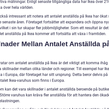
tiva mätningar. Enligt senaste tillgängliga data har Ikea över 2
a över hela världen.
ckså intressant att notera att antalet anställda på Ikea har ökat 
e senaste åren. Företaget fortsätter att expandera och öppna ny
 vilket i sin tur skapar fler jobbmöjligheter. Som ett resultat är det
let anställda på Ikea kommer att fortsätta att växa i framtiden.
lnader Mellan Antalet Anställda p
ratar om antalet anställda på Ikea är det viktigt att komma ihåg 
 skillnader mellan olika länder och regioner. Till exempel har Ike
a i Europa, där företaget har sitt ursprung. Detta beror delvis på
ntalet Ikea-varuhus som finns i Europa.
m kan det vara skillnader i antalet anställda beroende på butik
 Större varuhus kan kräva fler anställda för att hantera den ökad
elastningen.