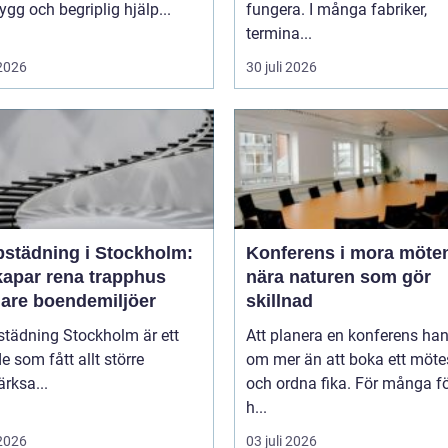
rygg och begriplig hjälp...
fungera. I många fabriker,
termina...
 2026
30 juli 2026
pstädning i Stockholm:
Konferens i mora möten
kapar rena trapphus
nära naturen som gör
gare boendemiljöer
skillnad
städning Stockholm är ett
Att planera en konferens han
 som fått allt större
om mer än att boka ett möt
rksa...
och ordna fika. För många f
h...
 2026
03 juli 2026