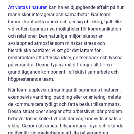
Att vistas i naturen
kan ha en djupgående effekt på hur
människor interagerar och samarbetar. När team
lämnar kontorets rutiner och ger sig ut i skog, fjäll eller
vid vatten öppnas nya möjligheter för kommunikation
och relationer. Den naturliga miljön skapar en
avslappnad atmosfär som minskar stress och
hierarkiska barriärer, vilket gör det lättare för
medarbetare att uttrycka idéer, ge feedback och lyssna
på varandra. Denna typ av miljö främjar tillit – en
grundläggande komponent i effektivt samarbete och
högpresterande team.
När team upplever utmaningar tillsammans i naturen,
exempelvis vandring, paddling eller orientering, måste
de kommunicera tydligt och fatta beslut tillsammans.
Dessa situationer speglar ofta arbetslivet, där problem
behöver lösas kollektivt och där varje individs insats är
viktig. Genom att arbeta tillsammans i nya och okända
miljöer lär sig medarbetare att lita på varandras