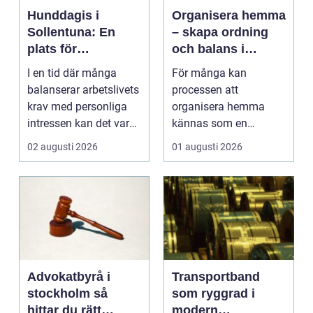
Hunddagis i
Organisera hemma
Sollentuna: En
– skapa ordning
plats för
och balans i
välmående och
vardagen
I en tid där många
För många kan
gemenskap
balanserar arbetslivets
processen att
krav med personliga
organisera hemma
intressen kan det vara
kännas som en
en ...
överväldigande ...
02 augusti 2026
01 augusti 2026
Advokatbyrå i
Transportband
stockholm så
som ryggrad i
hittar du rätt
modern