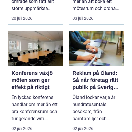
område som fått allt
mer än att boka ett
större uppmärksa...
mötesrum och ordna
fika. För många
20 juli 2026
03 juli 2026
företag h...
Konferens växjö
Reklam på Öland:
möten som ger
Så når företag rätt
effekt på riktigt
publik på Sveriges
solsäkraste ö
En lyckad konferens
Öland lockar varje år
handlar om mer än ett
hundratusentals
bra konferensrum och
besökare, från
fungerande wifi.
barnfamiljer och
Företag som planerar...
natur&au...
02 juli 2026
02 juli 2026