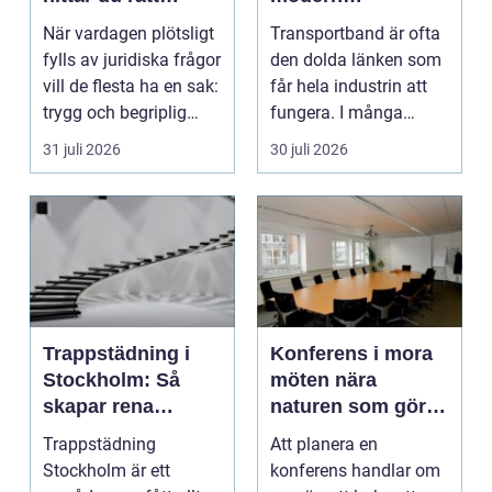
juridisk hjälp
produktion
När vardagen plötsligt
Transportband är ofta
fylls av juridiska frågor
den dolda länken som
vill de flesta ha en sak:
får hela industrin att
trygg och begriplig
fungera. I många
hjälp...
fabriker, termina...
31 juli 2026
30 juli 2026
Trappstädning i
Konferens i mora
Stockholm: Så
möten nära
skapar rena
naturen som gör
trapphus tryggare
skillnad
Trappstädning
Att planera en
boendemiljöer
Stockholm är ett
konferens handlar om