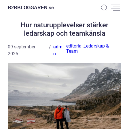
B2BBLOGGAREN.
se
Hur naturupplevelser stärker
ledarskap och teamkänsla
editorial
,
Ledarskap &
09 september
admi
Team
2025
n