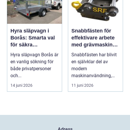
Hyra släpvagn i
Snabbfästen för
Borås: Smarta val
effektivare arbete
för säkra
med grävmaskin
transporter
och lastmaskin
Hyra släpvagn Borås är
Snabbfästen har blivit
en vanlig sökning för
en självklar del av
både privatpersoner
modern
och...
maskinanvändning,
särskilt f&o...
14 juni 2026
11 juni 2026
Adress