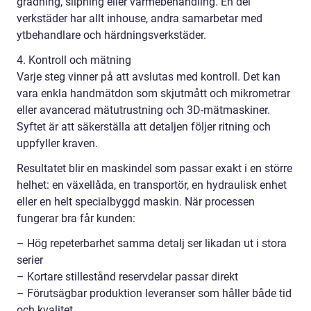
gradning, slipning eller värmebehandling. En del
verkstäder har allt inhouse, andra samarbetar med
ytbehandlare och härdningsverkstäder.
4. Kontroll och mätning
Varje steg vinner på att avslutas med kontroll. Det kan
vara enkla handmätdon som skjutmått och mikrometrar
eller avancerad mätutrustning och 3D-mätmaskiner.
Syftet är att säkerställa att detaljen följer ritning och
uppfyller kraven.
Resultatet blir en maskindel som passar exakt i en större
helhet: en växellåda, en transportör, en hydraulisk enhet
eller en helt specialbyggd maskin. När processen
fungerar bra får kunden:
– Hög repeterbarhet samma detalj ser likadan ut i stora
serier
– Kortare stillestånd reservdelar passar direkt
– Förutsägbar produktion leveranser som håller både tid
och kvalitet