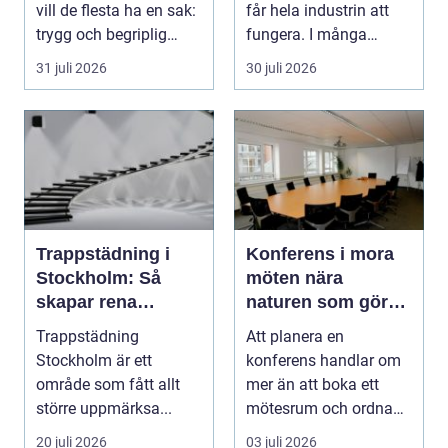
vill de flesta ha en sak:
får hela industrin att
trygg och begriplig
fungera. I många
hjälp...
fabriker, termina...
31 juli 2026
30 juli 2026
Trappstädning i
Konferens i mora
Stockholm: Så
möten nära
skapar rena
naturen som gör
trapphus tryggare
skillnad
Trappstädning
Att planera en
boendemiljöer
Stockholm är ett
konferens handlar om
område som fått allt
mer än att boka ett
större uppmärksa...
mötesrum och ordna
fika. För många företag
20 juli 2026
03 juli 2026