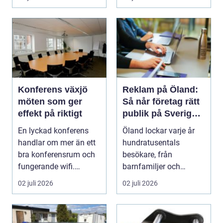
h...
Konferens växjö
Reklam på Öland:
möten som ger
Så når företag rätt
effekt på riktigt
publik på Sveriges
solsäkraste ö
En lyckad konferens
Öland lockar varje år
handlar om mer än ett
hundratusentals
bra konferensrum och
besökare, från
fungerande wifi.
barnfamiljer och
Företag som planerar...
natur&au...
02 juli 2026
02 juli 2026