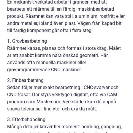
En mekanisk verkstad arbetar i grunden med att
bearbeta ett råämne till en färdig, maskinbearbetad
produkt. Råämnet kan vara stål, aluminium, rostfritt eller
andra metaller, ibland även plast. Vägen från kapad bit
till färdig komponent går ofta i flera steg:
1. Grovbearbetning
Råämnet kapas, planas och formas i stora drag. Målet
är att snabbt komma nära önskad geometri. Här
används ofta manuella maskiner eller
grovprogrammerade CNC-maskiner.
2. Finbearbetning
Sedan följer mer exakt bearbetning i CNC-svarvar och
CNC-fräsar. Där styrs verktygen digitalt, ofta via CAM-
program som Mastercam. Verkstaden kan då uppnå
snäva toleranser, fina ytor och exakta mått.
3. Efterbehandling
Många detaljer kräver fler moment: borrning, gängning,