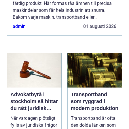
färdig produkt. Här formas råa ämnen till precisa
maskindelar som får hela industrin att snurra.
Bakom varje maskin, transportband eller
produktionslina finns någon som har ritat,
admin
01 augusti 2026
programmerat, fräst, sva...
Advokatbyrå i
Transportband
stockholm så hittar
som ryggrad i
du rätt juridisk
modern produktion
hjälp
När vardagen plötsligt
Transportband är ofta
fylls av juridiska frågor
den dolda länken som