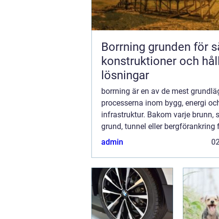
Borrning grunden för säkra
konstruktioner och hål
lösningar
borrning är en av de mest grundl
processerna inom bygg, energi oc
infrastruktur. Bakom varje brunn, s
grund, tunnel eller bergförankring 
genomtänkta borrmetoder, rätt utr
admin
0
och noggrann planering. När arbet
profession...