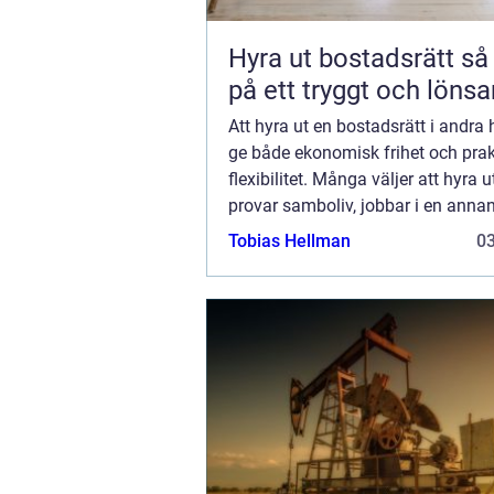
Hyra ut bostadsrätt så gör du
på ett tryggt och lönsa
Att hyra ut en bostadsrätt i andra
ge både ekonomisk frihet och prak
flexibilitet. Många väljer att hyra u
provar samboliv, jobbar i en annan
under en studietid på annan ort. S
Tobias Hellman
0
upplever många att regler, tillst...