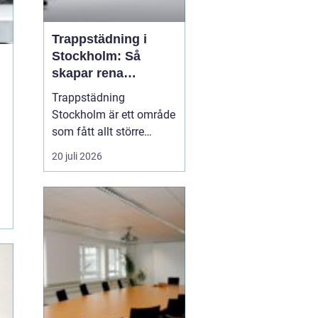
Trappstädning i
Stockholm: Så
skapar rena
trapphus tryggare
Trappstädning
boendemiljöer
Stockholm är ett område
som fått allt större
uppmärksamhet i takt
20 juli 2026
med att både
bostadsrättsföreningar,
fastighetsägare och
företag ser sambandet
mellan rena trapphus,
trygghet oc...