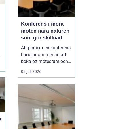
Konferens i mora
möten nära naturen
som gör skillnad
Att planera en konferens
handlar om mer än att
boka ett mötesrum och
ordna fika. För många
03 juli 2026
företag har platsen blivit
en strategisk del av hela
mötesupplevelsen. När
team ska samlas för
viktiga beslut, kreativa
workshops eller
teambuilding spelar
ö
mil...