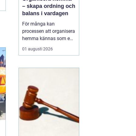
– skapa ordning och
balans i vardagen
För många kan
processen att organisera
hemma kännas som en
överväldigande
01 augusti 2026
utmaning, men med rätt
verktyg och motivation
kan den bli en givande
resa mot ett mer
harmoniskt boende. Det
handlar inte enbart om
att skapa ord...