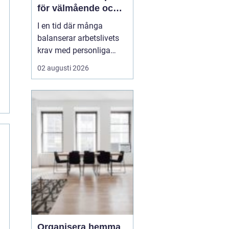
för välmående och
gemenskap
I en tid där många
balanserar arbetslivets
krav med personliga
intressen kan det vara en
02 augusti 2026
utmaning att hitta tid för
alla delar av livet. För
hundägare innebär detta
ofta ett behov av att
säkerställa att deras ...
Organisera hemma