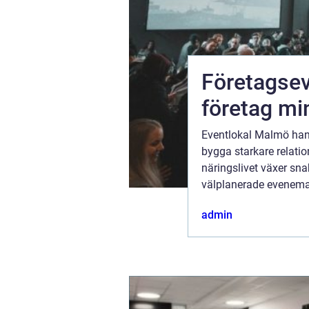
u rätt
Företagsev
st
företag mi
Eventlokal Malmö hand
 om
bygga starkare relation
or. Priserna
näringslivet växer sna
ffär kan
välplanerade evenema
äklare...
verksamheter blir valet
admin
ugusti 2026