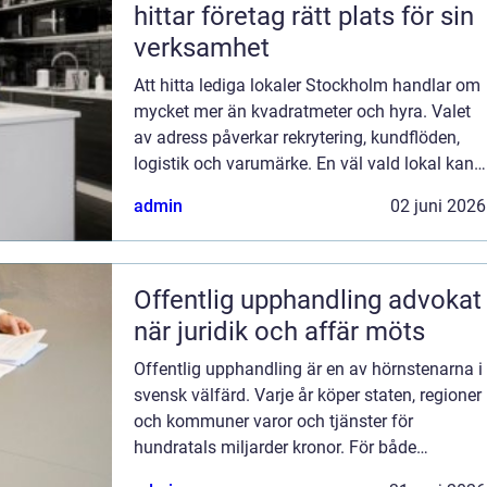
hittar företag rätt plats för sin
verksamhet
Att hitta lediga lokaler Stockholm handlar om
mycket mer än kvadratmeter och hyra. Valet
av adress påverkar rekrytering, kundflöden,
logistik och varumärke. En väl vald lokal kan
ge utrymme för tillväxt, skapa arbetsro och
admin
02 juni 2026
göra vardagen enklare för b...
Offentlig upphandling advokat
när juridik och affär möts
Offentlig upphandling är en av hörnstenarna i
svensk välfärd. Varje år köper staten, regioner
och kommuner varor och tjänster för
hundratals miljarder kronor. För både
leverantörer och upphandlande myndigheter