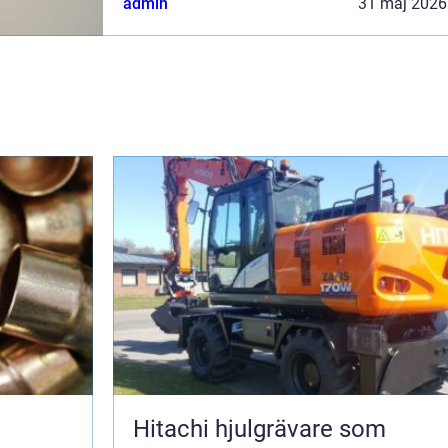
admin
31 maj 2026
kan en upphandling avgöra om en affär ly...
Hitachi hjulgrävare som