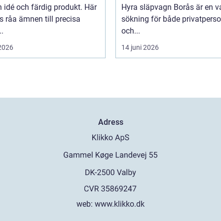
 idé och färdig produkt. Här
Hyra släpvagn Borås är en v
 råa ämnen till precisa
sökning för både privatpers
.
och...
 2026
14 juni 2026
Adress
web:
www.klikko.dk