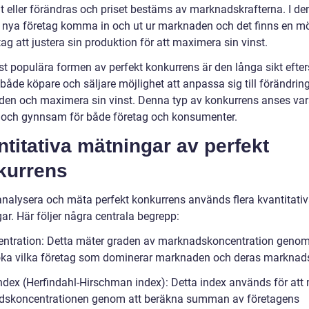
t eller förändras och priset bestäms av marknadskrafterna. I de
n nya företag komma in och ut ur marknaden och det finns en mö
tag att justera sin produktion för att maximera sin vinst.
t populära formen av perfekt konkurrens är den långa sikt efte
både köpare och säljare möjlighet att anpassa sig till förändrin
en och maximera sin vinst. Denna typ av konkurrens anses va
v och gynnsam för både företag och konsumenter.
titativa mätningar av perfekt
kurrens
 analysera och mäta perfekt konkurrens används flera kvantitati
ar. Här följer några centrala begrepp:
entration: Detta mäter graden av marknadskoncentration genom
ka vilka företag som dominerar marknaden och deras marknad
index (Herfindahl-Hirschman index): Detta index används för att
skoncentrationen genom att beräkna summan av företagens