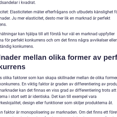
sandelar i kvadrat.
icitet: Elasticiteten mäter efterfrågans och utbudets känslighet f
lnader. Ju mer elasticitet, desto mer lik en marknad är perfekt
ens.
tningar kan hjälpa till att förstå hur väl en marknad uppfyller
rna för perfekt konkurrens och om det finns några avvikelser eller
ständig konkurrens.
lnader mellan olika former av per
kurrens
ns olika faktorer som kan skapa skillnader mellan de olika forme
konkurrens. En viktig faktor är graden av differentiering av prod
marknader kan det finnas en viss grad av differentiering trots att
rna i stort sett är identiska. Det kan till exempel vara
eslojalitet, design eller funktioner som skiljer produkterna åt.
n faktor är monopolisering av marknaden. Om det finns ett för