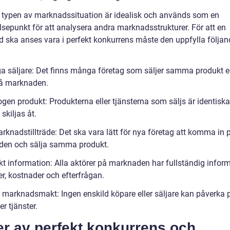
 typen av marknadssituation är idealisk och används som en
lsepunkt för att analysera andra marknadsstrukturer. För att en
 ska anses vara i perfekt konkurrens måste den uppfylla följan
a säljare: Det finns många företag som säljer samma produkt el
på marknaden.
gen produkt: Produkterna eller tjänsterna som säljs är identisk
 skiljas åt.
arknadstillträde: Det ska vara lätt för nya företag att komma in 
en och sälja samma produkt.
ekt information: Alla aktörer på marknaden har fullständig infor
r, kostnader och efterfrågan.
n marknadsmakt: Ingen enskild köpare eller säljare kan påverka p
er tjänster.
er av perfekt konkurrens och