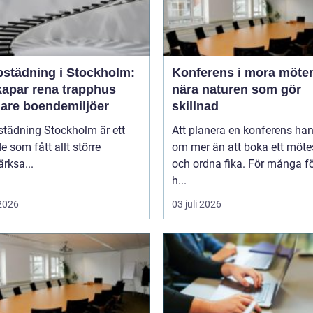
pstädning i Stockholm:
Konferens i mora möten
kapar rena trapphus
nära naturen som gör
gare boendemiljöer
skillnad
städning Stockholm är ett
Att planera en konferens han
 som fått allt större
om mer än att boka ett möt
rksa...
och ordna fika. För många f
h...
 2026
03 juli 2026