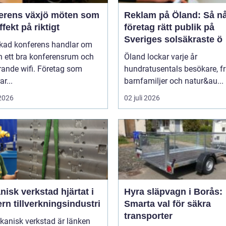
ns växjö möten som
Reklam på Öland: Så n
ffekt på riktigt
företag rätt publik på
Sveriges solsäkraste ö
ckad konferens handlar om
n ett bra konferensrum och
Öland lockar varje år
rande wifi. Företag som
hundratusentals besökare, f
r...
barnfamiljer och natur&au...
 2026
02 juli 2026
k verkstad hjärtat i
Hyra släpvagn i Borås:
n tillverkningsindustri
Smarta val för säkra
transporter
kanisk verkstad är länken