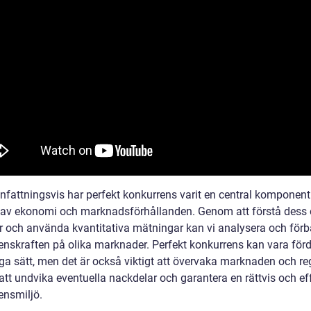
attningsvis har perfekt konkurrens varit en central komponent 
 av ekonomi och marknadsförhållanden. Genom att förstå dess 
r och använda kvantitativa mätningar kan vi analysera och förb
enskraften på olika marknader. Perfekt konkurrens kan vara förd
a sätt, men det är också viktigt att övervaka marknaden och re
att undvika eventuella nackdelar och garantera en rättvis och ef
ensmiljö.