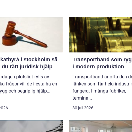
atbyrå i stockholm så
Transportband som ryg
r du rätt juridisk hjälp
i modern produktion
rdagen plötsligt fylls av
Transportband är ofta den d
ska frågor vill de flesta ha en
länken som får hela industrin
rygg och begriplig hjälp...
fungera. I många fabriker,
termina...
 2026
30 juli 2026