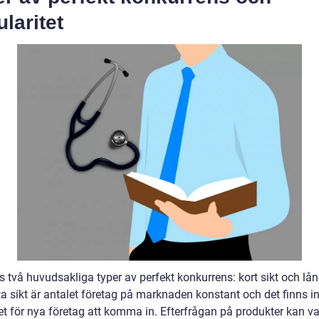
laritet
s två huvudsakliga typer av perfekt konkurrens: kort sikt och lång
ta sikt är antalet företag på marknaden konstant och det finns i
et för nya företag att komma in. Efterfrågan på produkter kan v