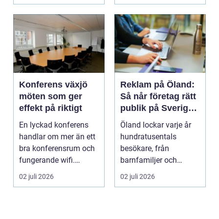
företag h...
Konferens växjö
Reklam på Öland:
möten som ger
Så når företag rätt
effekt på riktigt
publik på Sveriges
solsäkraste ö
En lyckad konferens
Öland lockar varje år
handlar om mer än ett
hundratusentals
bra konferensrum och
besökare, från
fungerande wifi.
barnfamiljer och
Företag som planerar...
natur&au...
02 juli 2026
02 juli 2026