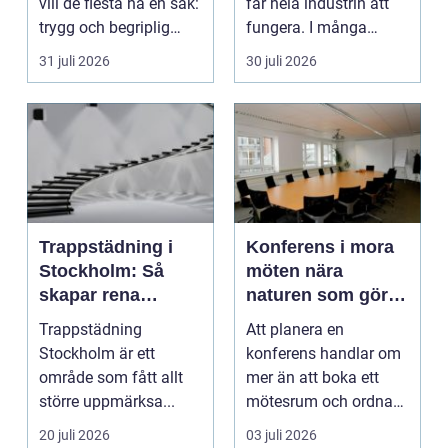
vill de flesta ha en sak:
får hela industrin att
trygg och begriplig
fungera. I många
hjälp...
fabriker, termina...
31 juli 2026
30 juli 2026
Trappstädning i
Konferens i mora
Stockholm: Så
möten nära
skapar rena
naturen som gör
trapphus tryggare
skillnad
Trappstädning
Att planera en
boendemiljöer
Stockholm är ett
konferens handlar om
område som fått allt
mer än att boka ett
större uppmärksa...
mötesrum och ordna
fika. För många
20 juli 2026
03 juli 2026