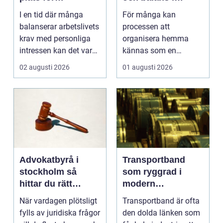
välmående och
vardagen
I en tid där många
För många kan
gemenskap
balanserar arbetslivets
processen att
krav med personliga
organisera hemma
intressen kan det vara
kännas som en
en ...
överväldigande ...
02 augusti 2026
01 augusti 2026
Advokatbyrå i
Transportband
stockholm så
som ryggrad i
hittar du rätt
modern
juridisk hjälp
produktion
När vardagen plötsligt
Transportband är ofta
fylls av juridiska frågor
den dolda länken som