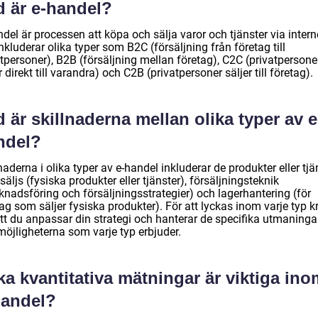
d är e-handel?
del är processen att köpa och sälja varor och tjänster via intern
nkluderar olika typer som B2C (försäljning från företag till
tpersoner), B2B (försäljning mellan företag), C2C (privatpersone
r direkt till varandra) och C2B (privatpersoner säljer till företag).
 är skillnaderna mellan olika typer av e
ndel?
naderna i olika typer av e-handel inkluderar de produkter eller tjä
äljs (fysiska produkter eller tjänster), försäljningsteknik
knadsföring och försäljningsstrategier) och lagerhantering (för
ag som säljer fysiska produkter). För att lyckas inom varje typ k
att du anpassar din strategi och hanterar de specifika utmaning
möjligheterna som varje typ erbjuder.
ka kvantitativa mätningar är viktiga ino
handel?