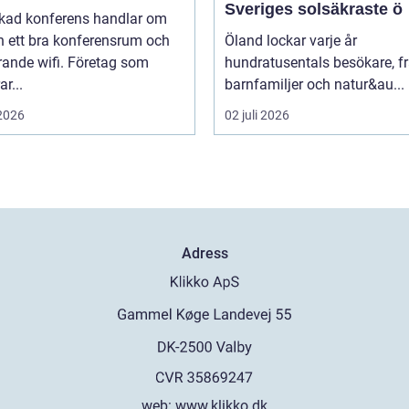
Sveriges solsäkraste ö
ckad konferens handlar om
n ett bra konferensrum och
Öland lockar varje år
rande wifi. Företag som
hundratusentals besökare, f
r...
barnfamiljer och natur&au...
 2026
02 juli 2026
Adress
web:
www.klikko.dk