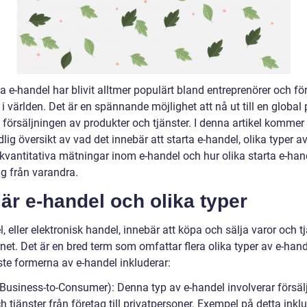
ta e-handel har blivit alltmer populärt bland entreprenörer och fö
i världen. Det är en spännande möjlighet att nå ut till en global 
försäljningen av produkter och tjänster. I denna artikel kommer 
lig översikt av vad det innebär att starta e-handel, olika typer av
 kvantitativa mätningar inom e-handel och hur olika starta e-han
sig från varandra.
är e-handel och olika typer
, eller elektronisk handel, innebär att köpa och sälja varor och t
rnet. Det är en bred term som omfattar flera olika typer av e-han
ste formerna av e-handel inkluderar:
(Business-to-Consumer): Denna typ av e-handel involverar försäl
h tjänster från företag till privatpersoner. Exempel på detta inklu