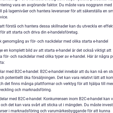
ntering vara en avgörande faktor. Du måste vara noggrann med 
ll på lagernivåer och hantera leveranser för att säkerställa en s
vice.
tt förstå och hantera dessa skillnader kan du utveckla en effek
 för att starta och driva din e-handelsföretag.
sk genomgång av för- och nackdelar med olika starta e-handel
ge en komplett bild av att starta e-handel är det också viktigt att
a för- och nackdelar med olika typer av e-handel. Här är några p
ta:
elar med B2C-e-handel: B2C-e-handel innebär att du kan nå en st
ch potentiellt öka försäljningen. Det kan vara relativt lätt att k
h det finns många plattformar och verktyg för att hjälpa till me
eckling och marknadsföring.
delar med B2C-e-handel: Konkurrensen inom B2C-e-handel kan 
 och det kan vara svårt att sticka ut i mängden. Du måste invest
urser i marknadsföring och varumärkesbyggande för att kunna