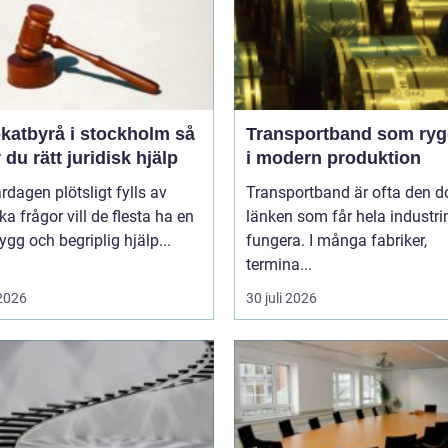
atbyrå i stockholm så
Transportband som ryg
r du rätt juridisk hjälp
i modern produktion
rdagen plötsligt fylls av
Transportband är ofta den d
ska frågor vill de flesta ha en
länken som får hela industrin
rygg och begriplig hjälp...
fungera. I många fabriker,
termina...
 2026
30 juli 2026