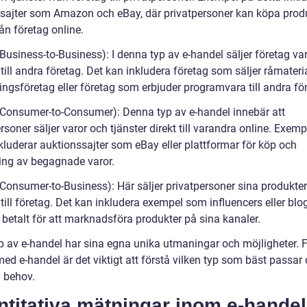
sajter som Amazon och eBay, där privatpersoner kan köpa prod
rån företag online.
Business-to-Business): I denna typ av e-handel säljer företag va
 till andra företag. Det kan inkludera företag som säljer råmaterial
ningsföretag eller företag som erbjuder programvara till andra fö
(Consumer-to-Consumer): Denna typ av e-handel innebär att
rsoner säljer varor och tjänster direkt till varandra online. Exem
kluderar auktionssajter som eBay eller plattformar för köp och
ning av begagnade varor.
Consumer-to-Business): Här säljer privatpersoner sina produkter 
 till företag. Det kan inkludera exempel som influencers eller blo
 betalt för att marknadsföra produkter på sina kanaler.
yp av e-handel har sina egna unika utmaningar och möjligheter. F
ed e-handel är det viktigt att förstå vilken typ som bäst passar
 behov.
titativa mätningar inom e-handel