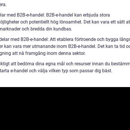
era.
elar med B2B-e-handel: B2B-e-handel kan erbjuda stora
jligheter och potentiellt hög lönsamhet. Det kan vara ett sätt at
a marknader och bredda din kundbas.
delar med B2B-e-handel: Att etablera förtroende och bygga långs
ner kan vara mer utmanande inom B2B-e-handel. Det kan ta tid o
gning att nå framgång inom denna sektor.
viktigt att bedöma dina egna mål och resurser innan du bestämm
starta e-handel och välja vilken typ som passar dig bäst.