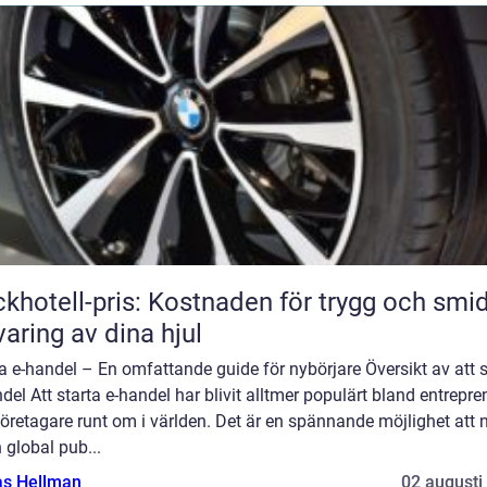
khotell-pris: Kostnaden för trygg och smi
varing av dina hjul
a e-handel – En omfattande guide för nybörjare Översikt av att s
del Att starta e-handel har blivit alltmer populärt bland entrepre
öretagare runt om i världen. Det är en spännande möjlighet att 
en global pub...
as Hellman
02 augusti