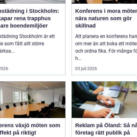
pstädning i Stockholm:
Konferens i mora möten
kapar rena trapphus
nära naturen som gör
gare boendemiljöer
skillnad
städning Stockholm är ett
Att planera en konferens han
 som fått allt större
om mer än att boka ett möt
rksa...
och ordna fika. För många f
h...
 2026
03 juli 2026
ns växjö möten som
Reklam på Öland: Så n
ffekt på riktigt
företag rätt publik på