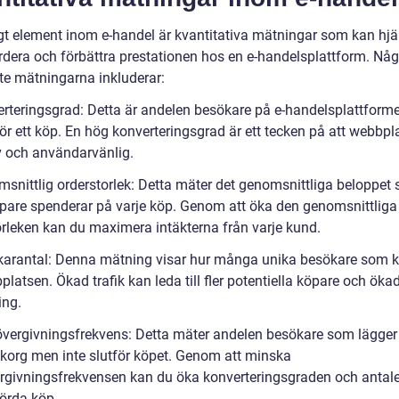
igt element inom e-handel är kvantitativa mätningar som kan hjäl
ärdera och förbättra prestationen hos en e-handelsplattform. Någ
ste mätningarna inkluderar:
erteringsgrad: Detta är andelen besökare på e-handelsplattfor
r ett köp. En hög konverteringsgrad är ett tecken på att webbpl
iv och användarvänlig.
msnittlig orderstorlek: Detta mäter det genomsnittliga beloppet
öpare spenderar på varje köp. Genom att öka den genomsnittliga
orleken kan du maximera intäkterna från varje kund.
karantal: Denna mätning visar hur många unika besökare som
bplatsen. Ökad trafik kan leda till fler potentiella köpare och öka
ing.
övergivningsfrekvens: Detta mäter andelen besökare som lägger 
ukorg men inte slutför köpet. Genom att minska
rgivningsfrekvensen kan du öka konverteringsgraden och antale
örda köp.