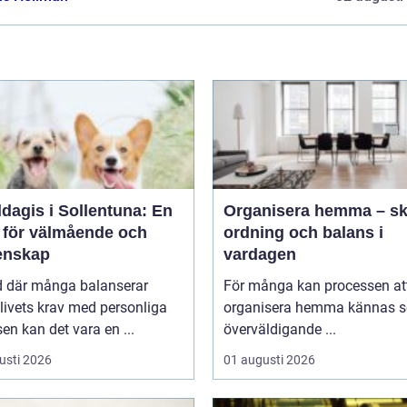
dagis i Sollentuna: En
Organisera hemma – s
s för välmående och
ordning och balans i
nskap
vardagen
id där många balanserar
För många kan processen at
livets krav med personliga
organisera hemma kännas 
sen kan det vara en ...
överväldigande ...
usti 2026
01 augusti 2026