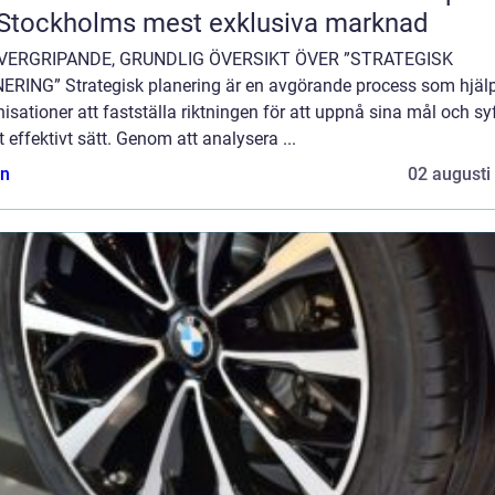
Stockholms mest exklusiva marknad
VERGRIPANDE, GRUNDLIG ÖVERSIKT ÖVER ”STRATEGISK
ERING” Strategisk planering är en avgörande process som hjäl
isationer att fastställa riktningen för att uppnå sina mål och sy
t effektivt sätt. Genom att analysera ...
n
02 augusti