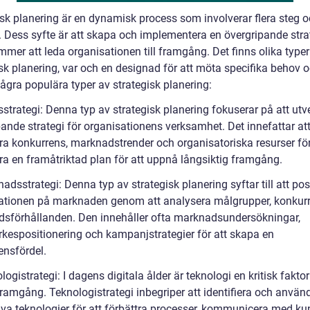
isk planering är en dynamisk process som involverar flera steg 
r. Dess syfte är att skapa och implementera en övergripande stra
mer att leda organisationen till framgång. Det finns olika typer
isk planering, var och en designad för att möta specifika behov 
ågra populära typer av strategisk planering:
sstrategi: Denna typ av strategisk planering fokuserar på att utv
pande strategi för organisationens verksamhet. Det innefattar at
ra konkurrens, marknadstrender och organisatoriska resurser för
ra en framåtriktad plan för att uppnå långsiktig framgång.
adsstrategi: Denna typ av strategisk planering syftar till att pos
ationen på marknaden genom att analysera målgrupper, konkur
sförhållanden. Den innehåller ofta marknadsundersökningar,
kespositionering och kampanjstrategier för att skapa en
ensfördel.
logistrategi: I dagens digitala ålder är teknologi en kritisk faktor
ramgång. Teknologistrategi inbegriper att identifiera och använ
iva teknologier för att förbättra processer, kommunicera med ku