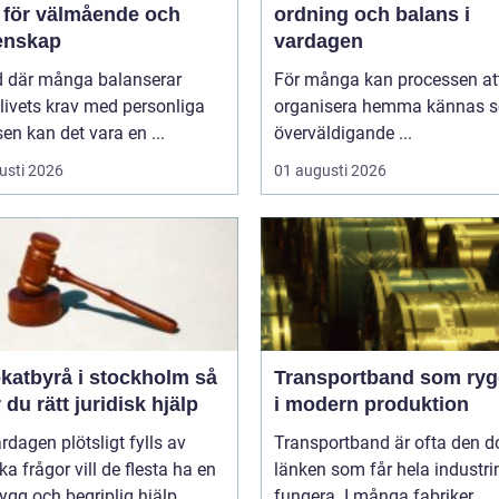
s för välmående och
ordning och balans i
nskap
vardagen
id där många balanserar
För många kan processen at
livets krav med personliga
organisera hemma kännas 
sen kan det vara en ...
överväldigande ...
usti 2026
01 augusti 2026
atbyrå i stockholm så
Transportband som ryg
r du rätt juridisk hjälp
i modern produktion
rdagen plötsligt fylls av
Transportband är ofta den d
ska frågor vill de flesta ha en
länken som får hela industrin
rygg och begriplig hjälp...
fungera. I många fabriker,