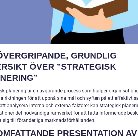
ÖVERGRIPANDE, GRUNDLIG
RSIKT ÖVER ”STRATEGISK
NERING”
isk planering är en avgörande process som hjälper organisatione
la riktningen för att uppnå sina mål och syften på ett effektivt sä
tt analysera interna och externa faktorer kan strategisk planeri
ationer det nödvändiga ramverket för att fatta informerade besl
 sig till föränderliga marknadsförhållanden.
OMFATTANDE PRESENTATION AV