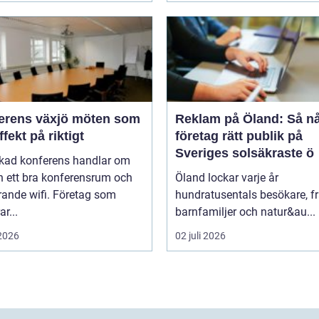
ns växjö möten som
Reklam på Öland: Så n
ffekt på riktigt
företag rätt publik på
Sveriges solsäkraste ö
ckad konferens handlar om
n ett bra konferensrum och
Öland lockar varje år
rande wifi. Företag som
hundratusentals besökare, f
r...
barnfamiljer och natur&au...
 2026
02 juli 2026