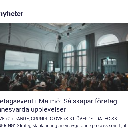
 nyheter
etagsevent i Malmö: Så skapar företag
nesvärda upplevelser
VERGRIPANDE, GRUNDLIG ÖVERSIKT ÖVER ”STRATEGISK
ERING” Strategisk planering är en avgörande process som hjäl