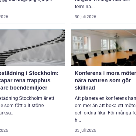
termina...
 2026
30 juli 2026
pstädning i Stockholm:
Konferens i mora möten
kapar rena trapphus
nära naturen som gör
gare boendemiljöer
skillnad
städning Stockholm är ett
Att planera en konferens han
 som fått allt större
om mer än att boka ett möt
rksa...
och ordna fika. För många f
h...
 2026
03 juli 2026