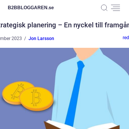
B2BBLOGGAREN.
se
trategisk planering – En nyckel till framgå
red
ember 2023
Jon Larsson