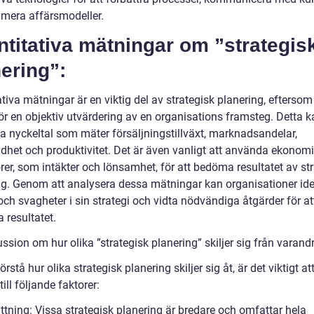
imera affärsmodeller.
titativa mätningar om ”strategis
ering”:
tiva mätningar är en viktig del av strategisk planering, eftersom
ör en objektiv utvärdering av en organisations framsteg. Detta k
ra nyckeltal som mäter försäljningstillväxt, marknadsandelar,
dhet och produktivitet. Det är även vanligt att använda ekonom
rer, som intäkter och lönsamhet, för att bedöma resultatet av st
ng. Genom att analysera dessa mätningar kan organisationer iden
och svagheter i sin strategi och vidta nödvändiga åtgärder för at
a resultatet.
ssion om hur olika ”strategisk planering” skiljer sig från varand
förstå hur olika strategisk planering skiljer sig åt, är det viktigt at
ill följande faktorer:
ttning: Vissa strategisk planering är bredare och omfattar hela