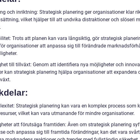
ng och inriktning: Strategisk planering ger organisationer klar ri
ättning, vilket hjälper till att undvika distraktioner och slöseri 
.
ilitet: Trots att planen kan vara långsiktig, gör strategisk planeri
 för organisationer att anpassa sig till förändrade marknadsförh
igheter.
het till tillväxt: Genom att identifiera nya möjligheter och innova
er kan strategisk planering hjälpa organisationer att expandera 
lväxt.
kdelar:
exitet: Strategisk planering kan vara en komplex process som k
resurser, vilket kan vara utmanande för mindre organisationer.
heter att förutsäga framtiden: Även om strategisk planering syfta
tse och anpassa sig till framtida förändringar, kan det vara svårt
ga marknadens reaktioner och trender med fullständig säkerhet.