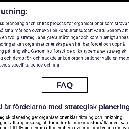
utning:
sk planering är en kritisk process för organisationer som strävar
nå sina mål och överleva i en konkurrensutsatt värld. Genom att
 en tydlig strategi, analysera mätningar och kontinuerligt anpas
ändringar kan organisationer skapa en hållbar fördel och uppnå
g på lång sikt. Genom att förstå de olika typerna av strategisk
ng och deras för- och nackdelar kan organisationer välja en me
deras specifika behov och mål.
FAQ
d är fördelarna med strategisk planerin
egisk planering ger organisationer klar riktning och inriktning,
ighet att anpassa sig till förändrade marknadsförhållanden, sam
ghet till tillväxt genom att identifiera nya möjligheter och innova