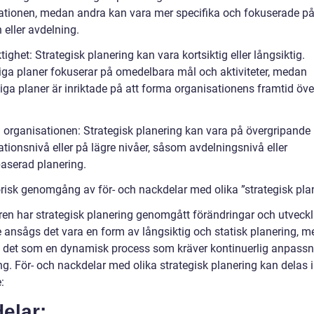
ationen, medan andra kan vara mer specifika och fokuserade på
 eller avdelning.
tighet: Strategisk planering kan vara kortsiktig eller långsiktig.
tiga planer fokuserar på omedelbara mål och aktiviteter, medan
iga planer är inriktade på att forma organisationens framtid över
 i organisationen: Strategisk planering kan vara på övergripande
tionsnivå eller på lägre nivåer, såsom avdelningsnivå eller
baserad planering.
orisk genomgång av för- och nackdelar med olika ”strategisk pla
ren har strategisk planering genomgått förändringar och utveckl
e ansågs det vara en form av långsiktig och statisk planering, m
 det som en dynamisk process som kräver kontinuerlig anpassn
ng. För- och nackdelar med olika strategisk planering kan delas i
:
elar: