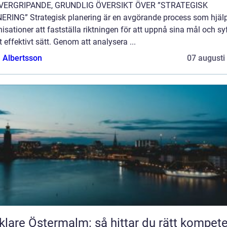
VERGRIPANDE, GRUNDLIG ÖVERSIKT ÖVER ”STRATEGISK
ERING” Strategisk planering är en avgörande process som hjäl
isationer att fastställa riktningen för att uppnå sina mål och sy
t effektivt sätt. Genom att analysera ...
a Albertsson
07 augusti
lare Östermalm: så hittar du rätt kompet