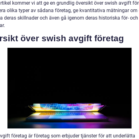
tikel kommer vi att ge en grundlig översikt över swish avgift för
era olika typer av sådana företag, ge kvantitativa mätningar om
ra deras skillnader och även gå igenom deras historiska för- och
ar.
sikt över swish avgift företag
gift företag är företag som erbjuder tjänster för att underlätta