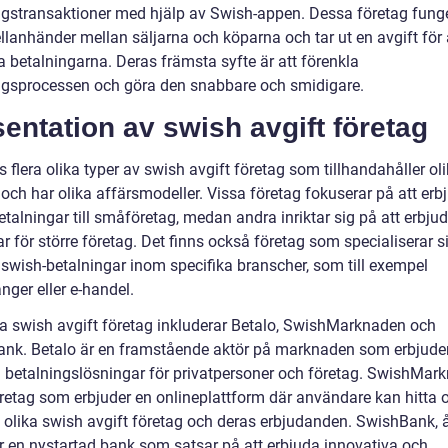
ngstransaktioner med hjälp av Swish-appen. Dessa företag fung
lanhänder mellan säljarna och köparna och tar ut en avgift för 
a betalningarna. Deras främsta syfte är att förenkla
ngsprocessen och göra den snabbare och smidigare.
entation av swish avgift företag
s flera olika typer av swish avgift företag som tillhandahåller ol
 och har olika affärsmodeller. Vissa företag fokuserar på att erb
talningar till småföretag, medan andra inriktar sig på att erbju
r för större företag. Det finns också företag som specialiserar s
 swish-betalningar inom specifika branscher, som till exempel
nger eller e-handel.
a swish avgift företag inkluderar Betalo, SwishMarknaden och
nk. Betalo är en framstående aktör på marknaden som erbjude
 betalningslösningar för privatpersoner och företag. SwishMar
företag som erbjuder en onlineplattform där användare kan hitta 
 olika swish avgift företag och deras erbjudanden. SwishBank, 
är en nystartad bank som satsar på att erbjuda innovativa och