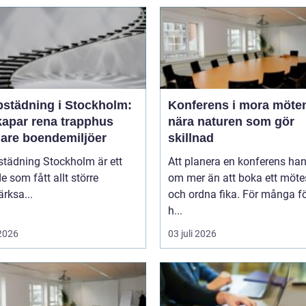
pstädning i Stockholm:
Konferens i mora möten
kapar rena trapphus
nära naturen som gör
gare boendemiljöer
skillnad
städning Stockholm är ett
Att planera en konferens han
 som fått allt större
om mer än att boka ett möt
rksa...
och ordna fika. För många f
h...
 2026
03 juli 2026