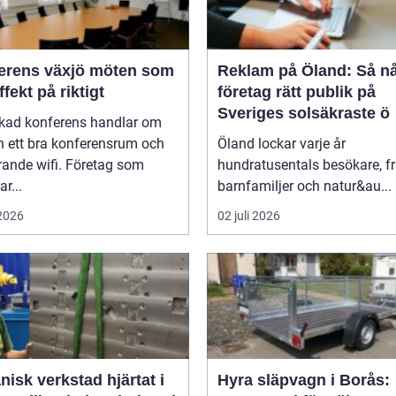
ns växjö möten som
Reklam på Öland: Så n
ffekt på riktigt
företag rätt publik på
Sveriges solsäkraste ö
ckad konferens handlar om
n ett bra konferensrum och
Öland lockar varje år
rande wifi. Företag som
hundratusentals besökare, f
r...
barnfamiljer och natur&au...
 2026
02 juli 2026
k verkstad hjärtat i
Hyra släpvagn i Borås: