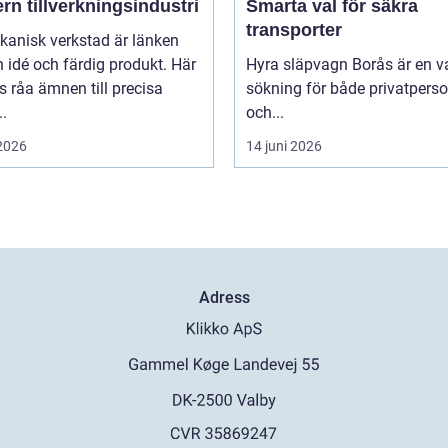
n tillverkningsindustri
Smarta val för säkra
transporter
kanisk verkstad är länken
 idé och färdig produkt. Här
Hyra släpvagn Borås är en v
 råa ämnen till precisa
sökning för både privatpers
.
och...
 2026
14 juni 2026
Adress