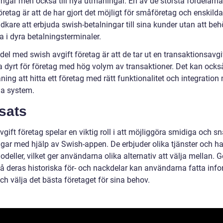
ringar men också till nya utmaningar. En av de största fördelarn
retag är att de har gjort det möjligt för småföretag och enskilda
dkare att erbjuda swish-betalningar till sina kunder utan att be
a i dyra betalningsterminaler.
el med swish avgift företag är att de tar ut en transaktionsavgift
a dyrt för företag med hög volym av transaktioner. Det kan ocks
ing att hitta ett företag med rätt funktionalitet och integration
ga system.
sats
gift företag spelar en viktig roll i att möjliggöra smidiga och s
ngar med hjälp av Swish-appen. De erbjuder olika tjänster och ha
deller, vilket ger användarna olika alternativ att välja mellan.
stå deras historiska för- och nackdelar kan användarna fatta inf
ch välja det bästa företaget för sina behov.