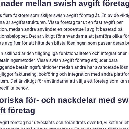
lnader mellan swish avgift företa
s flera faktorer som skiljer swish avgift företag åt. En av de vikt
na är avgiftsstrukturen. Vissa företag tar ut en fast avgift per
tion, medan andra använder en procentuell avgift baserad på
ionsbeloppet. Det är viktigt för användarna att jämföra olika fö
as avgifter för att hitta den bästa lösningen som passar deras b
n skillnad är den tillgängliga funktionaliteten och integratione
etalningsmetoder. Vissa swish avgift företag erbjuder bara
ggande betalningsfunktioner medan andra har avancerade lösn
liggör fakturering, bokföring och integration med andra plattfo
stem. Det är viktigt för användarna att välja ett företag som kan
pecifika behov.
oriska för- och nackdelar med sw
ft företag
gift företag har utvecklats och förändrats över tid, vilket har lett 