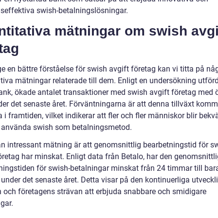
seffektiva swish-betalningslösningar.
titativa mätningar om swish avgi
tag
ge en bättre förståelse för swish avgift företag kan vi titta på nå
tiva mätningar relaterade till dem. Enligt en undersökning utför
nk, ökade antalet transaktioner med swish avgift företag med 
er det senaste året. Förväntningarna är att denna tillväxt komm
a i framtiden, vilket indikerar att fler och fler människor blir bek
 använda swish som betalningsmetod.
n intressant mätning är att genomsnittlig bearbetningstid för s
öretag har minskat. Enligt data från Betalo, har den genomsnittl
ningstiden för swish-betalningar minskat från 24 timmar till bar
under det senaste året. Detta visar på den kontinuerliga utveckl
n och företagens strävan att erbjuda snabbare och smidigare
gar.