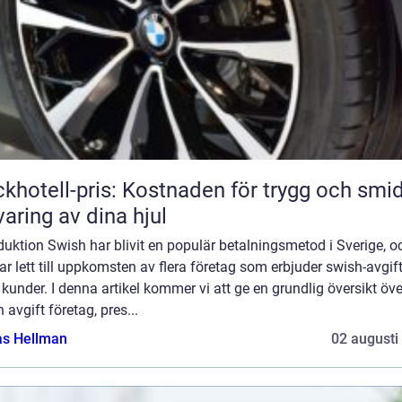
khotell-pris: Kostnaden för trygg och smi
varing av dina hjul
duktion Swish har blivit en populär betalningsmetod i Sverige, o
ar lett till uppkomsten av flera företag som erbjuder swish-avgifte
 kunder. I denna artikel kommer vi att ge en grundlig översikt öve
 avgift företag, pres...
as Hellman
02 augusti