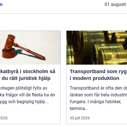
n
01 augusti
atbyrå i stockholm så
Transportband som ryg
r du rätt juridisk hjälp
i modern produktion
rdagen plötsligt fylls av
Transportband är ofta den d
ska frågor vill de flesta ha en
länken som får hela industrin
rygg och begriplig hjälp...
fungera. I många fabriker,
termina...
 2026
30 juli 2026