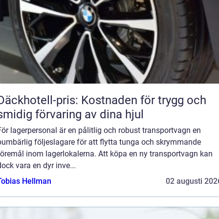
Däckhotell-pris: Kostnaden för trygg och
smidig förvaring av dina hjul
För lagerpersonal är en pålitlig och robust transportvagn en
oumbärlig följeslagare för att flytta tunga och skrymmande
föremål inom lagerlokalerna. Att köpa en ny transportvagn kan
dock vara en dyr inve...
Tobias Hellman
02 augusti 202