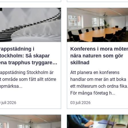
rappstädning i
Konferens i mora möten
tockholm: Så skapar
nära naturen som gör
ena trapphus tryggare
skillnad
oendemiljöer
rappstädning Stockholm är
Att planera en konferens
t område som fått allt större
handlar om mer än att boka
ppmärksa...
ett mötesrum och ordna fika
För många företag h...
 juli 2026
03 juli 2026