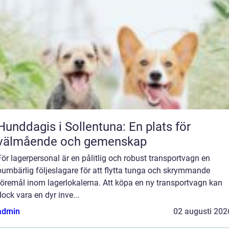
Hunddagis i Sollentuna: En plats för
välmående och gemenskap
För lagerpersonal är en pålitlig och robust transportvagn en
oumbärlig följeslagare för att flytta tunga och skrymmande
föremål inom lagerlokalerna. Att köpa en ny transportvagn kan
dock vara en dyr inve...
admin
02 augusti 202