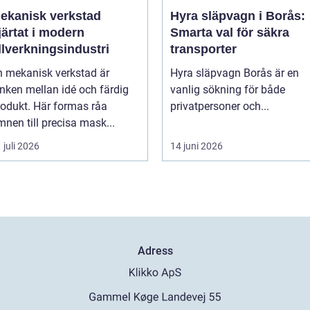
ekanisk verkstad
Hyra släpvagn i Borås:
järtat i modern
Smarta val för säkra
illverkningsindustri
transporter
n mekanisk verkstad är
Hyra släpvagn Borås är en
änken mellan idé och färdig
vanlig sökning för både
rodukt. Här formas råa
privatpersoner och...
nen till precisa mask...
 juli 2026
14 juni 2026
Adress