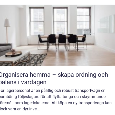
Organisera hemma – skapa ordning och
balans i vardagen
För lagerpersonal är en pålitlig och robust transportvagn en
oumbärlig följeslagare för att flytta tunga och skrymmande
föremål inom lagerlokalerna. Att köpa en ny transportvagn kan
dock vara en dyr inve...