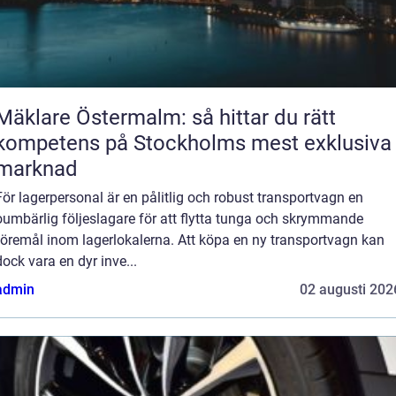
Mäklare Östermalm: så hittar du rätt
kompetens på Stockholms mest exklusiva
marknad
För lagerpersonal är en pålitlig och robust transportvagn en
oumbärlig följeslagare för att flytta tunga och skrymmande
föremål inom lagerlokalerna. Att köpa en ny transportvagn kan
dock vara en dyr inve...
admin
02 augusti 202