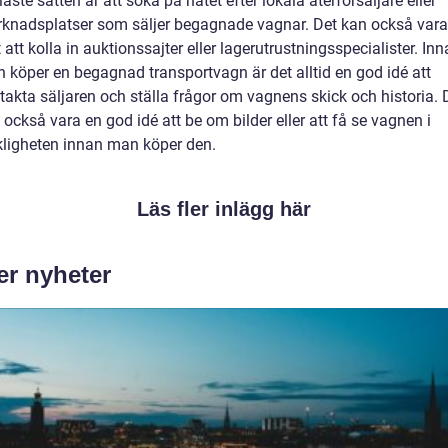
laste sätten är att söka på nätet efter lokala återförsäljare eller
knadsplatser som säljer begagnade vagnar. Det kan också vara
t att kolla in auktionssajter eller lagerutrustningsspecialister. In
 köper en begagnad transportvagn är det alltid en god idé att
takta säljaren och ställa frågor om vagnens skick och historia. 
 också vara en god idé att be om bilder eller att få se vagnen i
kligheten innan man köper den.
Läs fler inlägg här
er nyheter