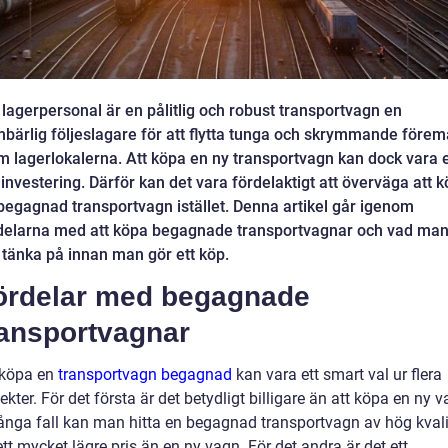
 lagerpersonal är en pålitlig och robust transportvagn en
bärlig följeslagare för att flytta tunga och skrymmande förem
m lagerlokalerna. Att köpa en ny transportvagn kan dock vara 
 investering. Därför kan det vara fördelaktigt att överväga att 
begagnad transportvagn istället. Denna artikel går igenom
delarna med att köpa begagnade transportvagnar och vad ma
 tänka på innan man gör ett köp.
ördelar med begagnade
ransportvagnar
 köpa en
transportvagn begagnad
kan vara ett smart val ur flera
ekter. För det första är det betydligt billigare än att köpa en ny v
ånga fall kan man hitta en begagnad transportvagn av hög kvali
l ett mycket lägre pris än en ny vagn. För det andra är det ett