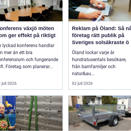
nferens växjö möten
Reklam på Öland: Så n
om ger effekt på riktigt
företag rätt publik på
Sveriges solsäkraste ö
n lyckad konferens handlar
m mer än ett bra
Öland lockar varje år
onferensrum och fungerande
hundratusentals besökare,
fi. Företag som planerar...
från barnfamiljer och
natur&au...
 juli 2026
02 juli 2026