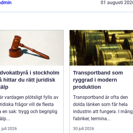
admin
01 augusti 202
dvokatbyrå i stockholm
Transportband som
å hittar du rätt juridisk
ryggrad i modern
jälp
produktion
r vardagen plötsligt fylls av
Transportband är ofta den
ridiska frågor vill de flesta
dolda länken som får hela
 en sak: trygg och begriplig
industrin att fungera. I mån
älp...
fabriker, termina...
 juli 2026
30 juli 2026