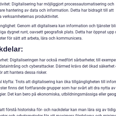
tivitet: Digitalisering har möjliggjort processautomatisering och
are hantering av data och information. Detta har bidragit till att
ra verksamheternas produktivitet.
änglighet: Genom att digitalisera kan information och tjänster bli
liga dygnet runt, oavsett geografisk plats. Detta har öppnat upp
ter för sätt att arbeta, lära och kommunicera.
kdelar:
rhet: Digitaliseringen har också medfört sårbarheter, till exemp
r dataintrång och cyberattacker. Därmed krävs det ökad säkerhet
r att hantera dessa risker.
al klyfta: Trots att digitalisering kan öka tillgängligheten till inf
ster finns det fortfarande grupper som har svårt att dra nytta av
gier. Det kan bero på ekonomiska, utbildningsmässiga eller geog
t förstå historiska för- och nackdelar kan man lära sig av tidig
heter och arbetsmetoder för att maximera fördelarna och minim