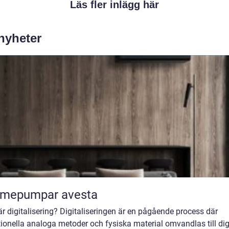
Läs fler inlägg här
 nyheter
rmepumpar avesta
r digitalisering? Digitaliseringen är en pågående process där
tionella analoga metoder och fysiska material omvandlas till dig