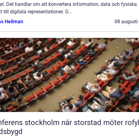
t. Det handlar om att konvertera information, data och fysiska
t till digitala representationer. G...
as Hellman
08 augusti
ns stockholm när storstad möter rofylld
ndsbygd