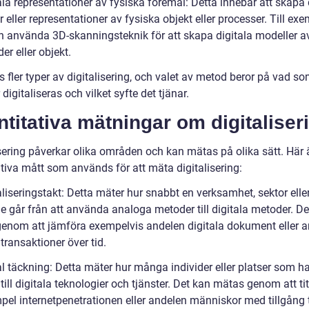
ala representationer av fysiska föremål: Detta innebär att skapa 
 eller representationer av fysiska objekt eller processer. Till ex
 använda 3D-skanningsteknik för att skapa digitala modeller a
r eller objekt.
s fler typer av digitalisering, och valet av metod beror på vad s
digitaliseras och vilket syfte det tjänar.
titativa mätningar om digitaliser
isering påverkar olika områden och kan mätas på olika sätt. Här 
ativa mått som används för att mäta digitalisering:
aliseringstakt: Detta mäter hur snabbt en verksamhet, sektor elle
e går från att använda analoga metoder till digitala metoder. De
enom att jämföra exempelvis andelen digitala dokument eller a
 transaktioner över tid.
al täckning: Detta mäter hur många individer eller platser som h
 till digitala teknologier och tjänster. Det kan mätas genom att ti
mpel internetpenetrationen eller andelen människor med tillgång t