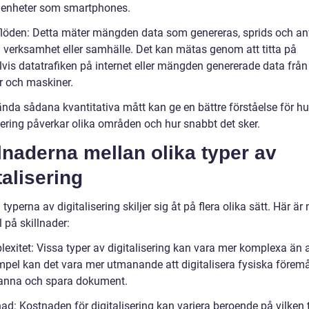
a enheter som smartphones.
flöden: Detta mäter mängden data som genereras, sprids och a
 verksamhet eller samhälle. Det kan mätas genom att titta på
vis datatrafiken på internet eller mängden genererade data från
r och maskiner.
ända sådana kvantitativa mått kan ge en bättre förståelse för hu
sering påverkar olika områden och hur snabbt det sker.
lnaderna mellan olika typer av
talisering
 typerna av digitalisering skiljer sig åt på flera olika sätt. Här är
 på skillnader:
lexitet: Vissa typer av digitalisering kan vara mer komplexa än 
empel kan det vara mer utmanande att digitalisera fysiska föremå
anna och spara dokument.
ad: Kostnaden för digitalisering kan variera beroende på vilken 