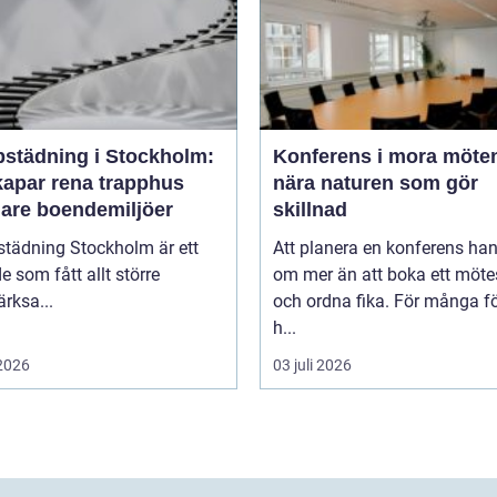
pstädning i Stockholm:
Konferens i mora möten
kapar rena trapphus
nära naturen som gör
gare boendemiljöer
skillnad
städning Stockholm är ett
Att planera en konferens han
 som fått allt större
om mer än att boka ett möt
rksa...
och ordna fika. För många f
h...
 2026
03 juli 2026