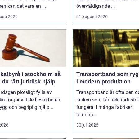
sen kan det vara en ...
överväldigande ...
usti 2026
01 augusti 2026
atbyrå i stockholm så
Transportband som ryg
r du rätt juridisk hjälp
i modern produktion
rdagen plötsligt fylls av
Transportband är ofta den d
ska frågor vill de flesta ha en
länken som får hela industrin
rygg och begriplig hjälp...
fungera. I många fabriker,
termina...
 2026
30 juli 2026