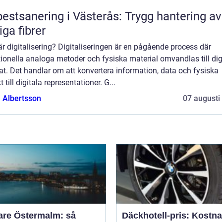
estsanering i Västerås: Trygg hantering av
liga fibrer
r digitalisering? Digitaliseringen är en pågående process där
tionella analoga metoder och fysiska material omvandlas till dig
t. Det handlar om att konvertera information, data och fysiska
t till digitala representationer. G...
a Albertsson
07 augusti
are Östermalm: så
Däckhotell-pris: Kostn