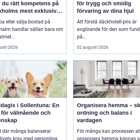
r du rätt kompetens på
för trygg och smidig
kholms mest exklusiva
förvaring av dina hjul
nad
pa eller sälja bostad på
Att förstå däckhotell-pris är
malm handlar sällan bara om
avgörande för den som fund
tmet...
på...
usti 2026
02 augusti 2026
dagis i Sollentuna: En
Organisera hemma – s
s för välmående och
ordning och balans i
nskap
vardagen
id där många balanserar
För många kan processen at
livets krav med personliga
organisera hemma kännas 