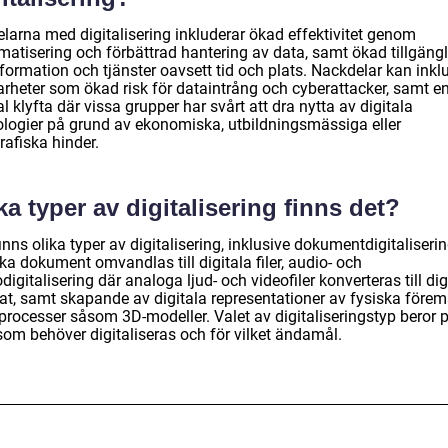
elarna med digitalisering inkluderar ökad effektivitet genom
matisering och förbättrad hantering av data, samt ökad tillgängl
information och tjänster oavsett tid och plats. Nackdelar kan inkl
arheter som ökad risk för dataintrång och cyberattacker, samt e
al klyfta där vissa grupper har svårt att dra nytta av digitala
ologier på grund av ekonomiska, utbildningsmässiga eller
rafiska hinder.
ka typer av digitalisering finns det?
inns olika typer av digitalisering, inklusive dokumentdigitaliseri
ka dokument omvandlas till digitala filer, audio- och
digitalisering där analoga ljud- och videofiler konverteras till dig
at, samt skapande av digitala representationer av fysiska förem
 processer såsom 3D-modeller. Valet av digitaliseringstyp beror 
som behöver digitaliseras och för vilket ändamål.