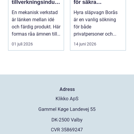
tillverkningsindust
för säkra
ri
transporter
En mekanisk verkstad
Hyra släpvagn Borås
är länken mellan idé
är en vanlig sökning
och färdig produkt. Här
för både
formas råa ämnen till
privatpersoner och...
precisa mask...
01 juli 2026
14 juni 2026
Adress