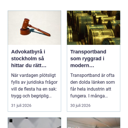
Advokatbyrå i
Transportband
stockholm så
som ryggrad i
hittar du rätt
modern
juridisk hjälp
produktion
När vardagen plötsligt
Transportband är ofta
fylls av juridiska frågor
den dolda länken som
vill de flesta ha en sak:
får hela industrin att
trygg och begriplig
fungera. I många
hjälp...
fabriker, termina...
31 juli 2026
30 juli 2026