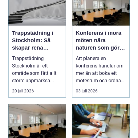
Trappstädning i
Konferens i mora
Stockholm: Så
möten nära
skapar rena
naturen som gör
trapphus tryggare
skillnad
Trappstädning
Att planera en
boendemiljöer
Stockholm är ett
konferens handlar om
område som fått allt
mer än att boka ett
större uppmärksa...
mötesrum och ordna
fika. För många
20 juli 2026
03 juli 2026
företag h...