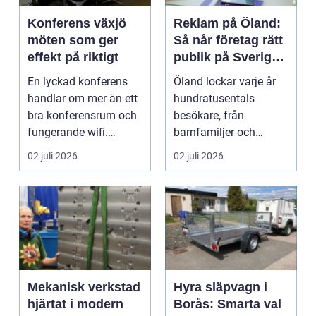
Konferens växjö
Reklam på Öland:
möten som ger
Så når företag rätt
effekt på riktigt
publik på Sveriges
solsäkraste ö
En lyckad konferens
Öland lockar varje år
handlar om mer än ett
hundratusentals
bra konferensrum och
besökare, från
fungerande wifi.
barnfamiljer och
Företag som planerar...
natur&au...
02 juli 2026
02 juli 2026
Mekanisk verkstad
Hyra släpvagn i
hjärtat i modern
Borås: Smarta val