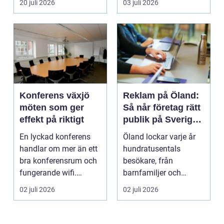
20 juli 2026
03 juli 2026
företag h...
Konferens växjö
Reklam på Öland:
möten som ger
Så når företag rätt
effekt på riktigt
publik på Sveriges
solsäkraste ö
En lyckad konferens
Öland lockar varje år
handlar om mer än ett
hundratusentals
bra konferensrum och
besökare, från
fungerande wifi.
barnfamiljer och
Företag som planerar...
natur&au...
02 juli 2026
02 juli 2026