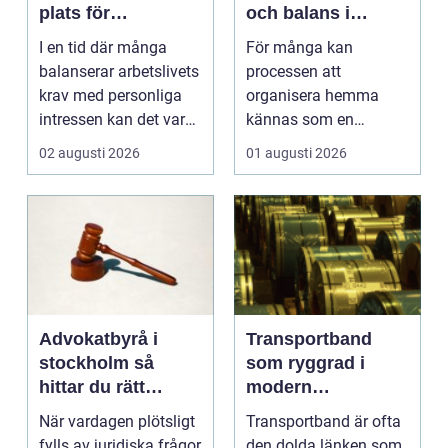
plats för
och balans i
välmående och
vardagen
I en tid där många
För många kan
gemenskap
balanserar arbetslivets
processen att
krav med personliga
organisera hemma
intressen kan det vara
kännas som en
en ...
överväldigande ...
02 augusti 2026
01 augusti 2026
Advokatbyrå i
Transportband
stockholm så
som ryggrad i
hittar du rätt
modern
juridisk hjälp
produktion
När vardagen plötsligt
Transportband är ofta
fylls av juridiska frågor
den dolda länken som