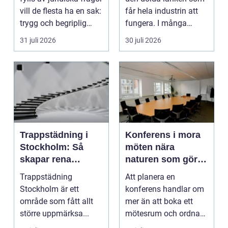
vill de flesta ha en sak:
får hela industrin att
trygg och begriplig
fungera. I många
hjälp...
fabriker, termina...
31 juli 2026
30 juli 2026
Trappstädning i
Konferens i mora
Stockholm: Så
möten nära
skapar rena
naturen som gör
trapphus tryggare
skillnad
Trappstädning
Att planera en
boendemiljöer
Stockholm är ett
konferens handlar om
område som fått allt
mer än att boka ett
större uppmärksa...
mötesrum och ordna
fika. För många