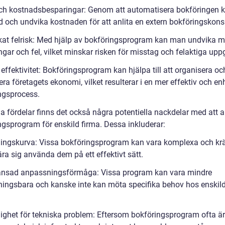
och kostnadsbesparingar: Genom att automatisera bokföringen
d och undvika kostnaden för att anlita en extern bokföringskonsu
kat felrisk: Med hjälp av bokföringsprogram kan man undvika 
gar och fel, vilket minskar risken för misstag och felaktiga uppg
effektivitet: Bokföringsprogram kan hjälpa till att organisera oc
era företagets ekonomi, vilket resulterar i en mer effektiv och en
ngsprocess.
lla fördelar finns det också några potentiella nackdelar med att
ngsprogram för enskild firma. Dessa inkluderar:
rningskurva: Vissa bokföringsprogram kan vara komplexa och krä
lära sig använda dem på ett effektivt sätt.
änsad anpassningsförmåga: Vissa program kan vara mindre
ingsbara och kanske inte kan möta specifika behov hos enskil
lighet för tekniska problem: Eftersom bokföringsprogram ofta är