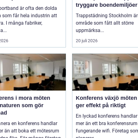
tryggare boendemiljöer
portband är ofta den dolda
 som får hela industrin att
Trappstädning Stockholm är 
a. I många fabriker,
område som fått allt större
a...
uppmärksa...
 2026
20 juli 2026
ens i mora möten
Konferens växjö möten som
 naturen som gör
ger effekt på riktigt
nad
En lyckad konferens handla
anera en konferens handlar
mer än ett bra konferensrum
r än att boka ett mötesrum
fungerande wifi. Företag so