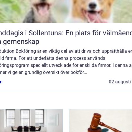
ddagis i Sollentuna: En plats för välmåen
h gemenskap
duktion Bokföring är en viktig del av att driva och upprätthålla e
ld firma. För att underlätta denna process används
ringsprogram speciellt utvecklade för enskilda firmor. I denna ar
r vi ge en grundlig översikt över bokför...
n
02 augusti