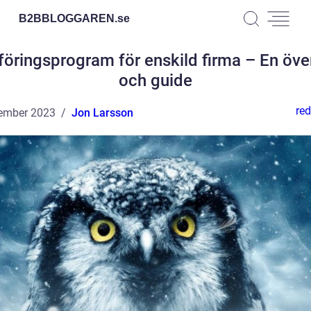
B2BBLOGGAREN.
se
öringsprogram för enskild firma – En öve
och guide
red
ember 2023
Jon Larsson