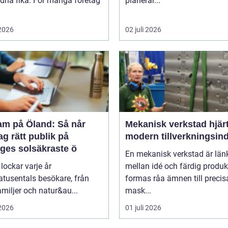
dna fika. För många företag
planerar...
 2026
02 juli 2026
am på Öland: Så når
Mekanisk verkstad hjärtat i
ag rätt publik på
modern tillverkningsind
iges solsäkraste ö
En mekanisk verkstad är län
lockar varje år
mellan idé och färdig produk
tusentals besökare, från
formas råa ämnen till precis
miljer och natur&au...
mask...
 2026
01 juli 2026