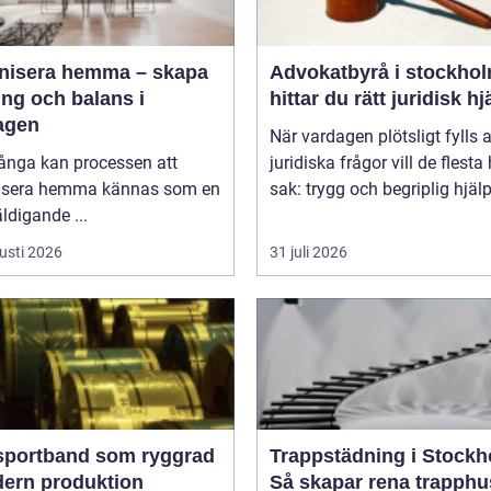
nisera hemma – skapa
Advokatbyrå i stockholm
ng och balans i
hittar du rätt juridisk hj
agen
När vardagen plötsligt fylls 
ånga kan processen att
juridiska frågor vill de flesta
isera hemma kännas som en
sak: trygg och begriplig hjälp.
ldigande ...
usti 2026
31 juli 2026
sportband som ryggrad
Trappstädning i Stockh
dern produktion
Så skapar rena trapphu