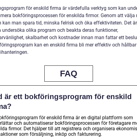
ngsprogram för enskild firma är värdefulla verktyg som kan unde
imera bokföringsprocessen för enskilda firmor. Genom att välja r
kan man spara tid, minska felrisk och öka effektiviteten. Det är 
a undersöka olika program och beakta deras funktioner,
rvänlighet, skalbarhet och kostnader innan man fattar ett besl
föringsprogram kan en enskild firma bli mer effektiv och hållbar 
hanteringen.
FAQ
 är ett bokföringsprogram för enskild
rma?
bokföringsprogram för enskild firma är en digital plattform som
rlättar och automatiserar bokföringsprocessen för företagare 
lda firmor. Det hjälper till att registrera och organisera ekonomi
aktioner som försäljning, inköp och fakturering.