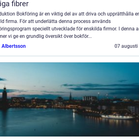
liga fibrer
duktion Bokföring är en viktig del av att driva och upprätthålla e
ld firma. För att underlätta denna process används
ringsprogram speciellt utvecklade för enskilda firmor. I denna ar
r vi ge en grundlig översikt över bokför...
a Albertsson
07 augusti