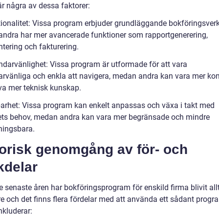
är några av dessa faktorer:
tionalitet: Vissa program erbjuder grundläggande bokföringsver
ndra har mer avancerade funktioner som rapportgenerering,
tering och fakturering.
ndarvänlighet: Vissa program är utformade för att vara
rvänliga och enkla att navigera, medan andra kan vara mer ko
va mer teknisk kunskap.
barhet: Vissa program kan enkelt anpassas och växa i takt med
ets behov, medan andra kan vara mer begränsade och mindre
ingsbara.
torisk genomgång av för- och
kdelar
 senaste åren har bokföringsprogram för enskild firma blivit all
re och det finns flera fördelar med att använda ett sådant progr
nkluderar: