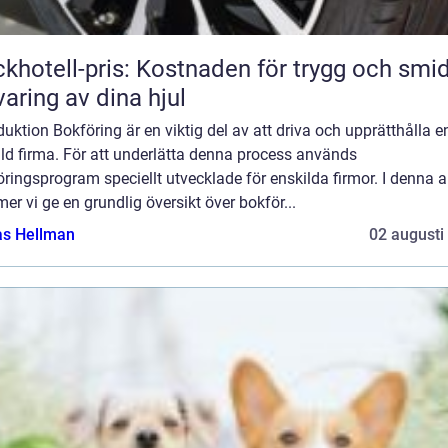
khotell-pris: Kostnaden för trygg och smi
varing av dina hjul
duktion Bokföring är en viktig del av att driva och upprätthålla e
ld firma. För att underlätta denna process används
ringsprogram speciellt utvecklade för enskilda firmor. I denna ar
r vi ge en grundlig översikt över bokför...
as Hellman
02 augusti