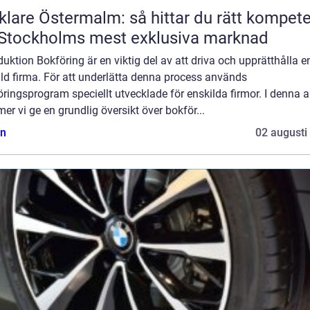
lare Östermalm: så hittar du rätt kompet
Stockholms mest exklusiva marknad
duktion Bokföring är en viktig del av att driva och upprätthålla e
ld firma. För att underlätta denna process används
ringsprogram speciellt utvecklade för enskilda firmor. I denna ar
r vi ge en grundlig översikt över bokför...
n
02 augusti