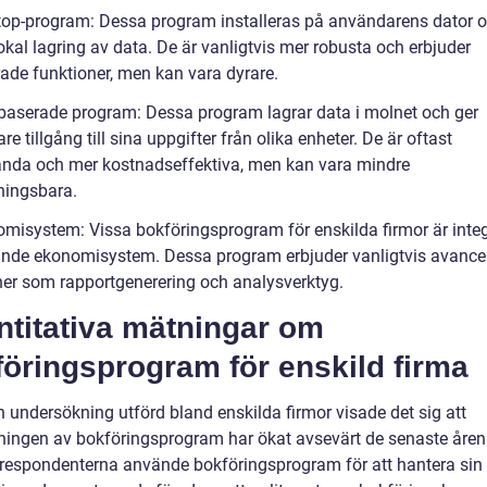
top-program: Dessa program installeras på användarens dator 
 lokal lagring av data. De är vanligtvis mer robusta och erbjuder
ade funktioner, men kan vara dyrare.
baserade program: Dessa program lagrar data i molnet och ger
e tillgång till sina uppgifter från olika enheter. De är oftast
ända och mer kostnadseffektiva, men kan vara mindre
ingsbara.
omisystem: Vissa bokföringsprogram för enskilda firmor är integ
nde ekonomisystem. Dessa program erbjuder vanligtvis avance
ner som rapportgenerering och analysverktyg.
ntitativa mätningar om
öringsprogram för enskild firma
n undersökning utförd bland enskilda firmor visade det sig att
ingen av bokföringsprogram har ökat avsevärt de senaste åren.
respondenterna använde bokföringsprogram för att hantera sin