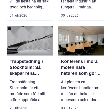
vill de flesta ha en sak:
får hela industrin att
trygg och begriplig
fungera. I många
hjälp...
fabriker, termina...
31 juli 2026
30 juli 2026
Trappstädning i
Konferens i mora
Stockholm: Så
möten nära
skapar rena
naturen som gör
trapphus tryggare
skillnad
Trappstädning
Att planera en
boendemiljöer
Stockholm är ett
konferens handlar om
område som fått allt
mer än att boka ett
större uppmärksa...
mötesrum och ordna
fika. För många
20 juli 2026
03 juli 2026