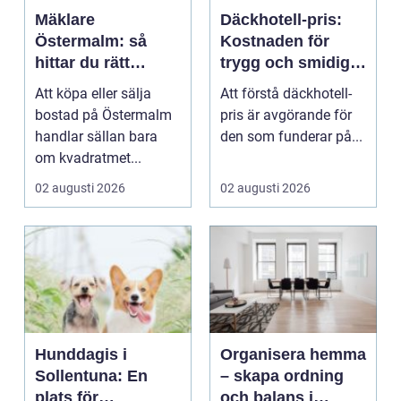
Mäklare
Däckhotell-pris:
Östermalm: så
Kostnaden för
hittar du rätt
trygg och smidig
kompetens på
förvaring av dina
Att köpa eller sälja
Att förstå däckhotell-
Stockholms mest
hjul
bostad på Östermalm
pris är avgörande för
exklusiva marknad
handlar sällan bara
den som funderar på...
om kvadratmet...
02 augusti 2026
02 augusti 2026
Hunddagis i
Organisera hemma
Sollentuna: En
– skapa ordning
plats för
och balans i