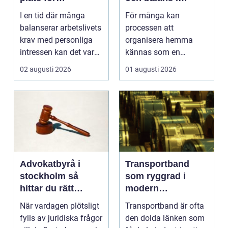
välmående och
vardagen
I en tid där många
För många kan
gemenskap
balanserar arbetslivets
processen att
krav med personliga
organisera hemma
intressen kan det vara
kännas som en
en ...
överväldigande ...
02 augusti 2026
01 augusti 2026
Advokatbyrå i
Transportband
stockholm så
som ryggrad i
hittar du rätt
modern
juridisk hjälp
produktion
När vardagen plötsligt
Transportband är ofta
fylls av juridiska frågor
den dolda länken som