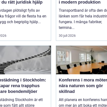
r du rätt juridisk hjälp
i modern produktion
rdagen plötsligt fylls av
Transportband är ofta den d
ska frågor vill de flesta ha en
länken som får hela industrin
rygg och begriplig hjälp...
fungera. I många fabriker,
termina...
 2026
30 juli 2026
pstädning i Stockholm:
Konferens i mora möten
kapar rena trapphus
nära naturen som gör
gare boendemiljöer
skillnad
städning Stockholm är ett
Att planera en konferens han
 som fått allt större
om mer än att boka ett möt