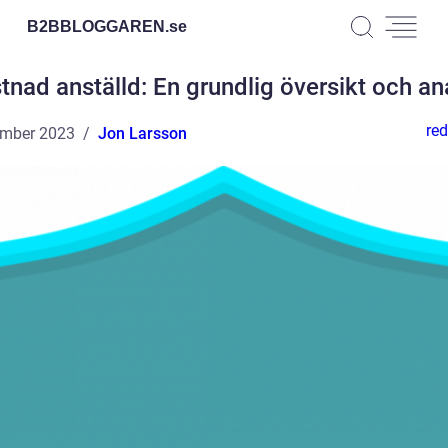
B2BBLOGGAREN.
se
tnad anställd: En grundlig översikt och an
red
ember 2023
Jon Larsson