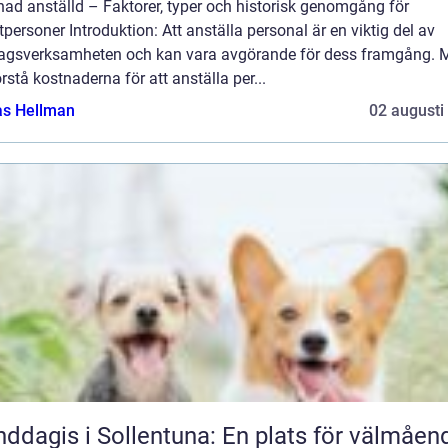
ad anställd – Faktorer, typer och historisk genomgång för
tpersoner Introduktion: Att anställa personal är en viktig del av
tagsverksamheten och kan vara avgörande för dess framgång. 
örstå kostnaderna för att anställa per...
as Hellman
02 augusti
ddagis i Sollentuna: En plats för välmåen