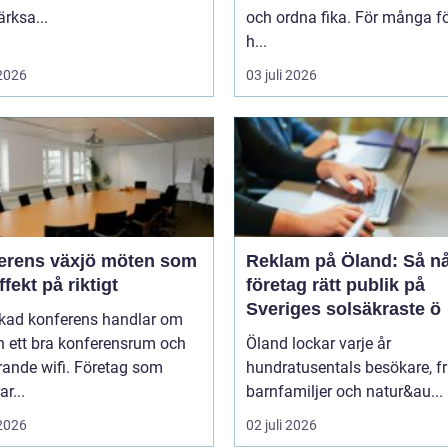
rksa...
och ordna fika. För många f
h...
 2026
03 juli 2026
ns växjö möten som
Reklam på Öland: Så n
ffekt på riktigt
företag rätt publik på
Sveriges solsäkraste ö
ckad konferens handlar om
n ett bra konferensrum och
Öland lockar varje år
rande wifi. Företag som
hundratusentals besökare, f
r...
barnfamiljer och natur&au...
 2026
02 juli 2026