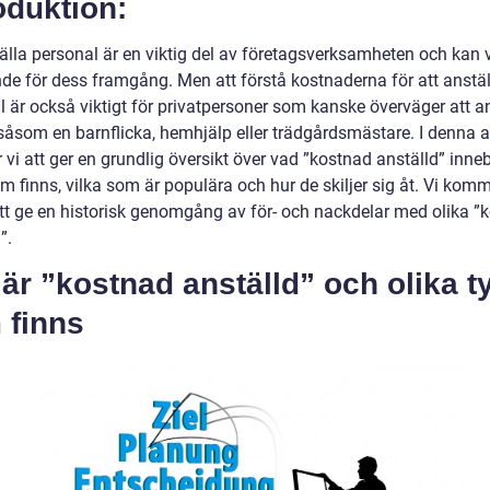
oduktion:
tälla personal är en viktig del av företagsverksamheten och kan 
de för dess framgång. Men att förstå kostnaderna för att anstäl
l är också viktigt för privatpersoner som kanske överväger att a
såsom en barnflicka, hemhjälp eller trädgårdsmästare. I denna ar
i att ger en grundlig översikt över vad ”kostnad anställd” innebä
m finns, vilka som är populära och hur de skiljer sig åt. Vi kom
tt ge en historisk genomgång av för- och nackdelar med olika ”
”.
är ”kostnad anställd” och olika t
 finns