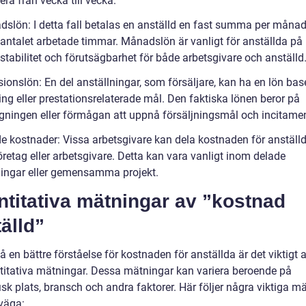
era från vecka till vecka.
dslön: I detta fall betalas en anställd en fast summa per månad
 antalet arbetade timmar. Månadslön är vanligt för anställda på 
stabilitet och förutsägbarhet för både arbetsgivare och anställd
sionslön: En del anställningar, som försäljare, kan ha en lön ba
ing eller prestationsrelaterade mål. Den faktiska lönen beror på
gningen eller förmågan att uppnå försäljningsmål och incitamen
de kostnader: Vissa arbetsgivare kan dela kostnaden för anstäl
retag eller arbetsgivare. Detta kan vara vanligt inom delade
ningar eller gemensamma projekt.
titativa mätningar av ”kostnad
älld”
få en bättre förståelse för kostnaden för anställda är det viktigt at
titativa mätningar. Dessa mätningar kan variera beroende på
sk plats, bransch och andra faktorer. Här följer några viktiga m
rväga: