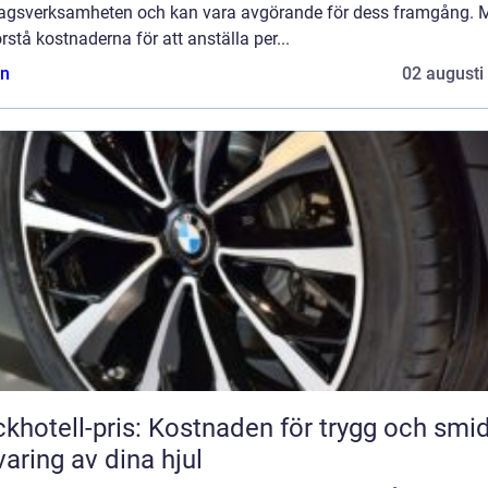
tagsverksamheten och kan vara avgörande för dess framgång. 
örstå kostnaderna för att anställa per...
n
02 augusti
khotell-pris: Kostnaden för trygg och smi
varing av dina hjul