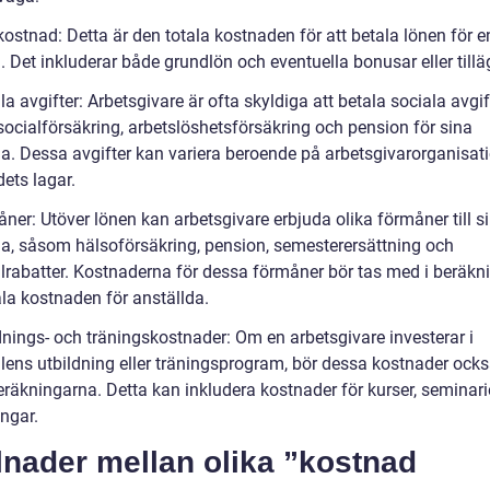
ostnad: Detta är den totala kostnaden för att betala lönen för e
. Det inkluderar både grundlön och eventuella bonusar eller tillä
la avgifter: Arbetsgivare är ofta skyldiga att betala sociala avgif
ocialförsäkring, arbetslöshetsförsäkring och pension för sina
da. Dessa avgifter kan variera beroende på arbetsgivarorganisat
ets lagar.
ner: Utöver lönen kan arbetsgivare erbjuda olika förmåner till s
da, såsom hälsoförsäkring, pension, semesterersättning och
lrabatter. Kostnaderna för dessa förmåner bör tas med i beräkn
ala kostnaden för anställda.
dnings- och träningskostnader: Om en arbetsgivare investerar i
lens utbildning eller träningsprogram, bör dessa kostnader ocks
räkningarna. Detta kan inkludera kostnader för kurser, seminarie
ingar.
lnader mellan olika ”kostnad