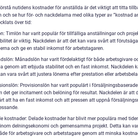
förstå nutidens kostnader för anställda är det viktigt att titta till
en och se hur för- och nackdelarna med olika typer av ”kostnad a
cklats över tid:
n: Timlön har varit populär för tillfälliga anställningar och proj
ibilitet är viktig. Nackdelen är att det kan vara svårt att förutsäga
erna och ge en stabil inkomst för arbetstagaren.
dslön: Månadslön har varit fördelaktigt för både arbetsgivare o
da genom att erbjuda stabilitet och en fast inkomst. Nackdelen 
kan vara svårt att justera lönerna efter prestation eller arbetsbel
sionslön: Provisionslön har varit populärt i försäljningsbaserade
 det ger incitament och belöning för resultat. Nackdelen är att 
årt att ha en fast inkomst och att pressen att uppnå försäljning
ressande.
de kostnader: Delade kostnader har blivit mer populära med tiden
t inom delningsekonomi och gemensamma projekt. Detta kan va
både för arbetsgivare och arbetstagare genom att minska kostn