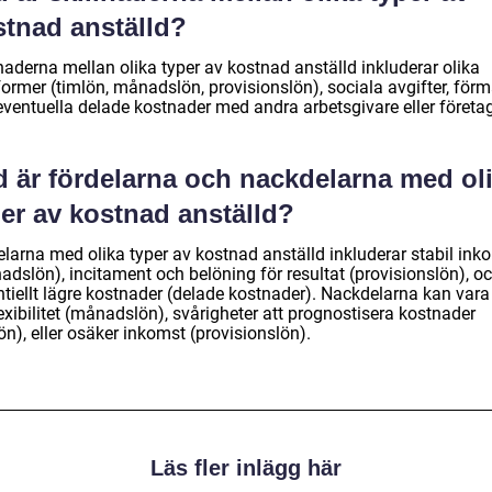
stnad anställd?
naderna mellan olika typer av kostnad anställd inkluderar olika
former (timlön, månadslön, provisionslön), sociala avgifter, för
eventuella delade kostnader med andra arbetsgivare eller företag
d är fördelarna och nackdelarna med ol
er av kostnad anställd?
elarna med olika typer av kostnad anställd inkluderar stabil ink
adslön), incitament och belöning för resultat (provisionslön), o
tiellt lägre kostnader (delade kostnader). Nackdelarna kan vara 
exibilitet (månadslön), svårigheter att prognostisera kostnader
ön), eller osäker inkomst (provisionslön).
Läs fler inlägg här