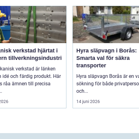
k verkstad hjärtat i
Hyra släpvagn i Borås:
n tillverkningsindustri
Smarta val för säkra
transporter
kanisk verkstad är länken
 idé och färdig produkt. Här
Hyra släpvagn Borås är en v
 råa ämnen till precisa
sökning för både privatpers
.
och...
 2026
14 juni 2026