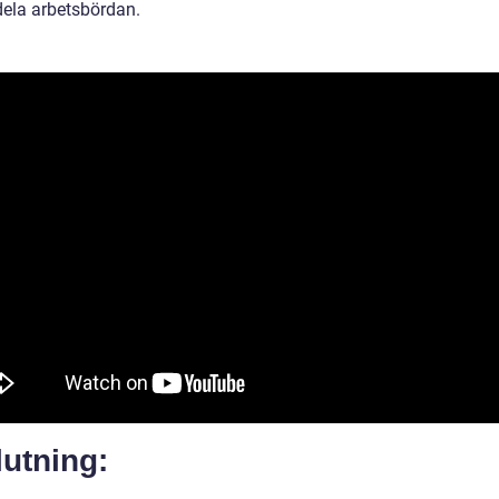
dela arbetsbördan.
utning: