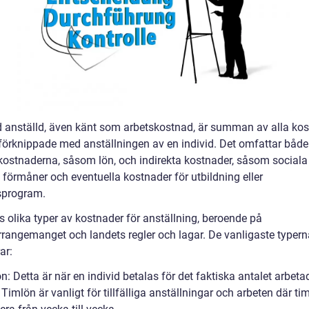
 anställd, även känt som arbetskostnad, är summan av alla ko
förknippade med anställningen av en individ. Det omfattar både
 kostnaderna, såsom lön, och indirekta kostnader, såsom sociala
, förmåner och eventuella kostnader för utbildning eller
sprogram.
s olika typer av kostnader för anställning, beroende på
rrangemanget och landets regler och lagar. De vanligaste typern
ar:
n: Detta är när en individ betalas för det faktiska antalet arbeta
Timlön är vanligt för tillfälliga anställningar och arbeten där ti