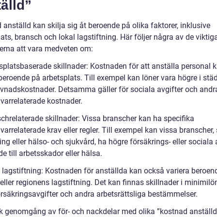
älld”
anställd kan skilja sig åt beroende på olika faktorer, inklusive
ats, bransch och lokal lagstiftning. Här följer några av de viktig
derna att vara medveten om:
tsplatsbaserade skillnader: Kostnaden för att anställa personal 
 beroende på arbetsplats. Till exempel kan löner vara högre i st
evnadskostnader. Detsamma gäller för sociala avgifter och andr
ivarrelaterade kostnader.
schrelaterade skillnader: Vissa branscher kan ha specifika
varrelaterade krav eller regler. Till exempel kan vissa branscher
ning eller hälso- och sjukvård, ha högre försäkrings- eller sociala 
de till arbetsskador eller hälsa.
l lagstiftning: Kostnaden för anställda kan också variera beroen
eller regionens lagstiftning. Det kan finnas skillnader i minimilö
örsäkringsavgifter och andra arbetsrättsliga bestämmelser.
sk genomgång av för- och nackdelar med olika ”kostnad anställd