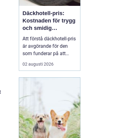
Däckhotell-pris:
Kostnaden för trygg
och smidig
förvaring av dina
Att förstå däckhotell-pris
hjul
är avgörande för den
som funderar på att
lämna in sina hjul
02 augusti 2026
mellan säsongerna.
Kostnaden varierar
beroende på innehåll, ort
och typ av däck, men
t
tjänsten ...