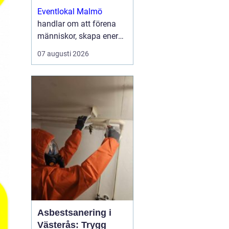
minnesvärda
Eventlokal Malmö
upplevelser
handlar om att förena
människor, skapa energi
och bygga starkare
07 augusti 2026
relationer i en miljö som
inspirerar. I en stad där
näringsliv...
Asbestsanering i
Västerås: Trygg