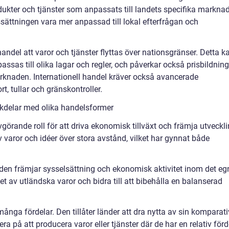
dukter och tjänster som anpassats till landets specifika markna
ssättningen vara mer anpassad till lokal efterfrågan och
andel att varor och tjänster flyttas över nationsgränser. Detta k
ssas till olika lagar och regler, och påverkar också prisbildnin
knaden. Internationell handel kräver också avancerade
t, tullar och gränskontroller.
kdelar med olika handelsformer
vgörande roll för att driva ekonomisk tillväxt och främja utveckli
 varor och idéer över stora avstånd, vilket har gynnat både
den främjar sysselsättning och ekonomisk aktivitet inom det eg
 av utländska varor och bidra till att bibehålla en balanserad
många fördelar. Den tillåter länder att dra nytta av sin komparat
era på att producera varor eller tjänster där de har en relativ förd