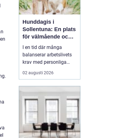
d
Hunddagis i
Sollentuna: En plats
an
för välmående och
gen
gemenskap
I en tid där många
balanserar arbetslivets
krav med personliga
intressen kan det vara en
02 augusti 2026
ng.
utmaning att hitta tid för
alla delar av livet. För
hundägare innebär detta
ofta ett behov av att
na
säkerställa att deras ...
iva
el