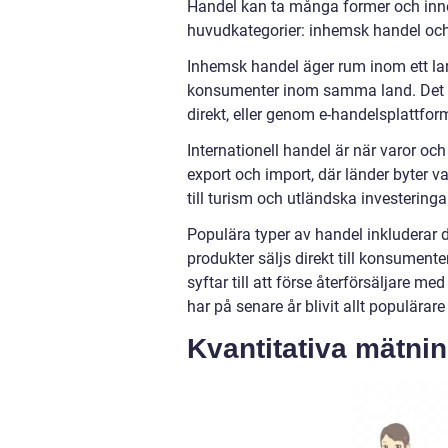
Handel kan ta många former och inneb
huvudkategorier: inhemsk handel och 
Inhemsk handel äger rum inom ett la
konsumenter inom samma land. Det ka
direkt, eller genom e-handelsplattfor
Internationell handel är när varor oc
export och import, där länder byter v
till turism och utländska investering
Populära typer av handel inkluderar d
produkter säljs direkt till konsument
syftar till att förse återförsäljare m
har på senare år blivit allt populärar
Kvantitativa mätni