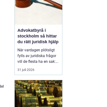
Advokatbyrå i
stockholm så hittar
du rätt juridisk hjälp
När vardagen plötsligt
fylls av juridiska frågor
vill de flesta ha en sak:
trygg och begriplig hjälp.
31 juli 2026
En advokatbyrå i
Stockholm möter
ofta
människor i livets mest
del
avgörande skeden
separationer,
vårdnadstvister, ...