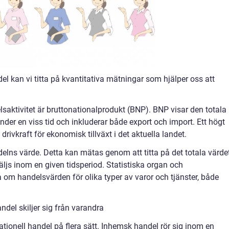
del kan vi titta på kvantitativa mätningar som hjälper oss att
elsaktivitet är bruttonationalprodukt (BNP). BNP visar den totala
der en viss tid och inkluderar både export och import. Ett högt
drivkraft för ekonomisk tillväxt i det aktuella landet.
elns värde. Detta kan mätas genom att titta på det totala värde
ljs inom en given tidsperiod. Statistiska organ och
 om handelsvärden för olika typer av varor och tjänster, både
del skiljer sig från varandra
nationell handel på flera sätt. Inhemsk handel rör sig inom en