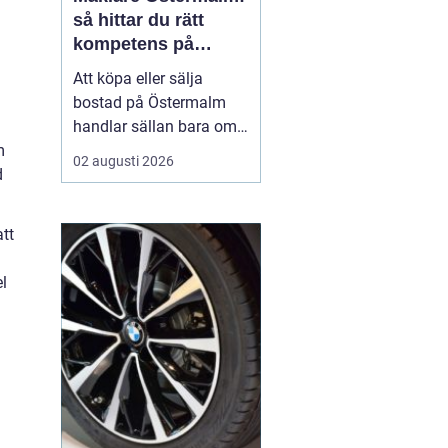
så hittar du rätt
kompetens på
Stockholms mest
Att köpa eller sälja
exklusiva marknad
bostad på Östermalm
handlar sällan bara om
kvadratmeter. Området
m
02 augusti 2026
bär på historia, status
d
och starka känslor.
Priserna ligger ofta
tt
bland de högsta i landet
och marginalerna vid ...
el