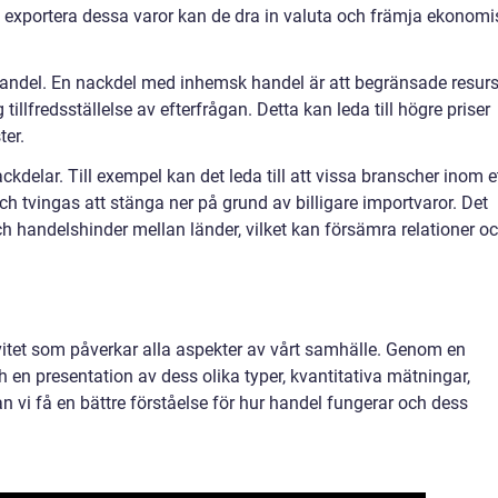
 exportera dessa varor kan de dra in valuta och främja ekonomi
andel. En nackdel med inhemsk handel är att begränsade resurs
illfredsställelse av efterfrågan. Detta kan leda till högre priser
ter.
kdelar. Till exempel kan det leda till att vissa branscher inom e
ch tvingas att stänga ner på grund av billigare importvaror. Det
h handelshinder mellan länder, vilket kan försämra relationer o
vitet som påverkar alla aspekter av vårt samhälle. Genom en
h en presentation av dess olika typer, kvantitativa mätningar,
an vi få en bättre förståelse för hur handel fungerar och dess