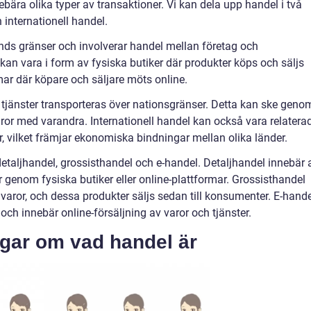
ära olika typer av transaktioner. Vi kan dela upp handel i två
internationell handel.
nds gränser och involverar handel mellan företag och
n vara i form av fysiska butiker där produkter köps och säljs
mar där köpare och säljare möts online.
h tjänster transporteras över nationsgränser. Detta kan ske geno
aror med varandra. Internationell handel kan också vara relatera
ar, vilket främjar ekonomiska bindningar mellan olika länder.
etaljhandel, grossisthandel och e-handel. Detaljhandel innebär a
er genom fysiska butiker eller online-plattformar. Grossisthandel
ed varor, och dessa produkter säljs sedan till konsumenter. E-hand
e och innebär online-försäljning av varor och tjänster.
ngar om vad handel är