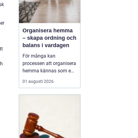
sk
er
Organisera hemma
– skapa ordning och
balans i vardagen
tt
För många kan
processen att organisera
ch
hemma kännas som en
överväldigande
01 augusti 2026
utmaning, men med rätt
verktyg och motivation
kan den bli en givande
resa mot ett mer
harmoniskt boende. Det
handlar inte enbart om
att skapa ord...