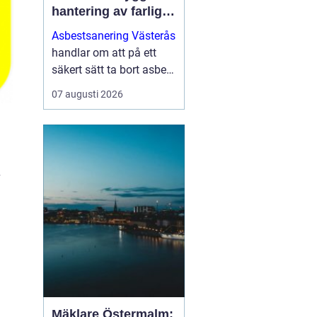
hantering av farliga
fibrer
Asbestsanering Västerås
handlar om att på ett
säkert sätt ta bort asbest
ur äldre byggnader för
07 augusti 2026
att skydda människor
och miljö. I många villor,
h...
v
Mäklare Östermalm: