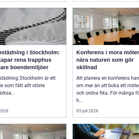
pstädning i Stockholm:
Konferens i mora möten
kapar rena trapphus
nära naturen som gör
gare boendemiljöer
skillnad
städning Stockholm är ett
Att planera en konferens han
 som fått allt större
om mer än att boka ett möt
rksa...
och ordna fika. För många f
h...
 2026
03 juli 2026