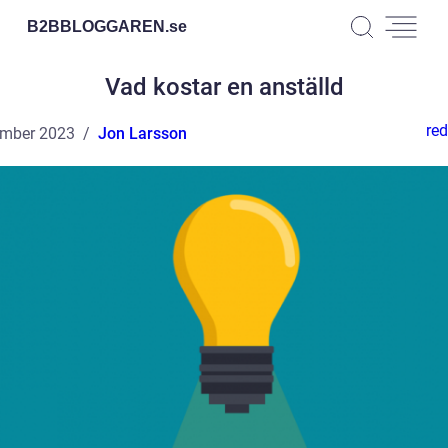
B2BBLOGGAREN.
se
Vad kostar en anställd
red
ember 2023
Jon Larsson