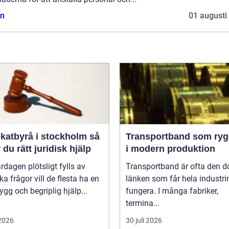
n
01 augusti
atbyrå i stockholm så
Transportband som ryg
r du rätt juridisk hjälp
i modern produktion
rdagen plötsligt fylls av
Transportband är ofta den d
ska frågor vill de flesta ha en
länken som får hela industrin
rygg och begriplig hjälp...
fungera. I många fabriker,
termina...
 2026
30 juli 2026