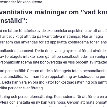
kostnader för konsulterna.
vantitativa mätningar om ”vad ko
nställd”:
få en bättre förståelse av de ekonomiska aspekterna av att anstä
 är det viktigt att titta på kvantitativa mätningar. Här är några
orer som kan användas för att uppskatta kostnaderna för en anst
alkostnadsprocent: Detta är en vanlig nyckeltal för att utvärder
 av företagets intäkter som går till personalkostnader. En vanlig r
ersonalkostnaderna inte bör överstiga en viss procent av intäkte
ad per anställd: Genom att dela företagets totala personalkost
alet anställda kan man få en uppskattning av kostnaderna per
d. Detta kan vara en bra indikator för kostnadsstyrning och jämf
lika perioder eller företag.
tning och personalomsättning: Kostnaderna för att förlora en a
rytera och anställa en ny kan vara höga. Genom att mäta omsät