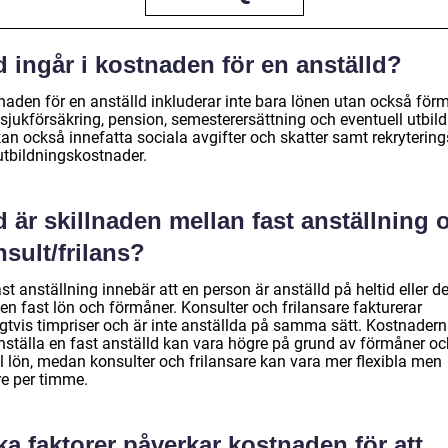
 ingår i kostnaden för en anställd?
naden för en anställd inkluderar inte bara lönen utan också för
sjukförsäkring, pension, semesterersättning och eventuell utbild
an också innefatta sociala avgifter och skatter samt rekrytering
utbildningskostnader.
 är skillnaden mellan fast anställning 
sult/frilans?
st anställning innebär att en person är anställd på heltid eller de
en fast lön och förmåner. Konsulter och frilansare fakturerar
igtvis timpriser och är inte anställda på samma sätt. Kostnadern
anställa en fast anställd kan vara högre på grund av förmåner oc
il lön, medan konsulter och frilansare kan vara mer flexibla men
re per timme.
ka faktorer påverkar kostnaden för att