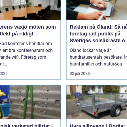
ns växjö möten som
Reklam på Öland: Så n
ffekt på riktigt
företag rätt publik på
Sveriges solsäkraste ö
ckad konferens handlar om
n ett bra konferensrum och
Öland lockar varje år
rande wifi. Företag som
hundratusentals besökare, f
r...
barnfamiljer och natur&au...
 2026
02 juli 2026
k verkstad hjärtat i
Hyra släpvagn i Borås: