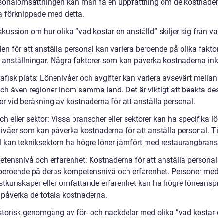
sonalomsättningen kan man få en uppfattning om de kostnade
a förknippade med detta.
skussion om hur olika ”vad kostar en anställd” skiljer sig från v
en för att anställa personal kan variera beroende på olika fakto
v anställningar. Några faktorer som kan påverka kostnaderna ink
afisk plats: Lönenivåer och avgifter kan variera avsevärt mellan
och även regioner inom samma land. Det är viktigt att beakta de
er vid beräkning av kostnaderna för att anställa personal.
h eller sektor: Vissa branscher eller sektorer kan ha specifika l
nivåer som kan påverka kostnaderna för att anställa personal. Ti
 kan tekniksektorn ha högre löner jämfört med restaurangbrans
tensnivå och erfarenhet: Kostnaderna för att anställa personal
 beroende på deras kompetensnivå och erfarenhet. Personer me
istkunskaper eller omfattande erfarenhet kan ha högre löneansp
påverka de totala kostnaderna.
istorisk genomgång av för- och nackdelar med olika ”vad kostar 